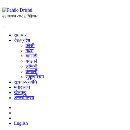
समाचार
देश/प्रदेश
कोसी
मधेश
बागमती
गण्डकी
लुम्बिनी
कर्णाली
सुदूरपश्चिम
सूचना-प्रविधि
मनोरञ्जन
खेलकुद
अन्तर्राष्ट्रिय
English