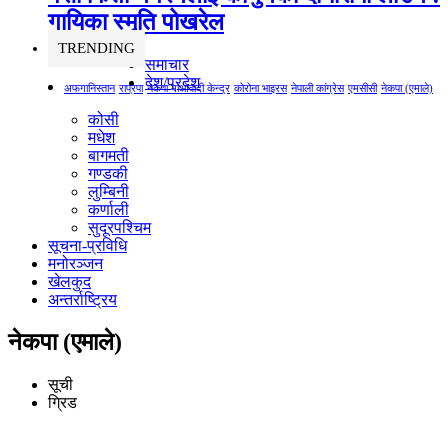
गायिका स्‍मृति पोखरेल
TRENDING
समाचार
देश/प्रदेश
अफगानिस्तान
राप्रपा
नेकपा माओवादी केन्द्र
कोरोना भाइरस
नेपाली कांग्रेस
एमसीसी
नेकपा (एमाले)
कोसी
मधेश
बागमती
गण्डकी
लुम्बिनी
कर्णाली
सुदूरपश्चिम
सूचना-प्रविधि
मनोरञ्जन
खेलकुद
अन्तर्राष्ट्रिय
नेकपा (एमाले)
सूची
ग्रिड