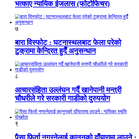
भत्काए न्यायिक ईजलास (फोटोफिचर)
७
बारा विस्फोट : घटनास्थलबाट फेला परेको
टुक्रामा केन्द्रित हुदैँ अनुसन्धान
८
आचारसंहिता उल्लंघन गर्दै खानेपानी मन्त्री
चौधरीले गरे सरकारी गाडीको दुरुपयोग
९
पैसा फिर्ता नगरनेलाई कानुनको दाँयारामा लाउने :