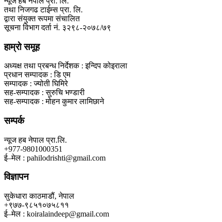
न्यूज हब नेपाल प्रा. लि.
तथा निजगढ टाईम्स प्रा. लि.
द्वारा संयुक्त रूपमा संचालित
सूचना विभाग दर्ता नं. ३२९८-२०७८/७९
हाम्रो समूह
अध्यक्ष तथा प्रबन्ध निर्देशक : इन्दिप कोइराला
प्रधान सम्पादक : डि एम
सम्पादक : ज्योती घिमिरे
सह-सम्पादक : सुरुचि भण्डारी
सह-सम्पादक : मोहन कुमार लामिछाने
सम्पर्क
न्यूज हब नेपाल प्रा.लि.
+977-9801000351
ई–मेल : pahilodrishti@gmail.com
विज्ञापन
सुकेधारा काठमाडौं, नेपाल
+९७७-९८५१०७५८११
ई–मेल : koiralaindeep@gmail.com