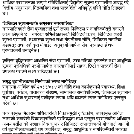
आर्थिक प्रशासनका सम्पूर्ण गतिविधिलाई विद्युतीय सूचना प्रणालीमा आबद्ध गर्दै
वित्तीय अनुशासन, मितव्ययिता तथा पारदर्शिता अभिवृद्धि गरिने नीति लिइएको
छ।
डिजिटल सुशासनतर्फ अग्रसर नगरपालिका
नगरपालिकाले सेवा प्रवाहलाई पूर्ण रूपमा डिजिटल र नागरिकमैत्री बनाउने
लक्ष्य लिएको छ। नगरका अभिलेखहरूको डिजिटलीकरण, डिजिटल शहरी
सुरक्षा प्रणाली, तथ्याङ्क सुरक्षा तथा गोपनीयता नीति, डिजिटल नागरिक
बडापत्र तथा एकीकृत मोबाइल अनुप्रयोगमार्फत सेवा प्रवाहलाई थप
प्रभावकारी बनाइनेछ।
कृत्रिम बुद्धिमत्तामा आधारित सेवा प्रणाली, उच्च गतिको इन्टरनेट तथा आधुनिक
सूचना प्रविधिको प्रयोगमार्फत नगरवासीलाई सहज, छिटो र पारदर्शी सेवा
उपलब्ध गराउने लक्ष्य राखिएको छ।
समृद्ध बुढानीलकण्ठ निर्माणको स्पष्ट मार्गचित्र
समग्रमा आर्थिक वर्ष २०८३/०८४ को नीति तथा कार्यक्रमले स्वास्थ्य, शिक्षा,
पूर्वाधार, पर्यटन, वातावरण संरक्षण, सामाजिक समावेशीकरण, डिजिटल सुशासन
तथा आर्थिक सुधारलाई एकीकृत रूपमा अघि बढाउने स्पष्ट मार्गचित्र प्रस्तुत
गरेको छ।
नगर प्रमुख मिठाराम अधिकारीको विकासमुखी दृष्टिकोण, उपप्रमुख अनिता
लामाको समावेशी विकासप्रतिको प्रतिबद्धता तथा प्रमुख प्रशासकीय अधिकृत
अजय बर्ताैलाको प्रशासनिक सुधार र डिजिटल रूपान्तरणको योजनाले आगामी
वर्ष बुढानीलकण्ठलाई थप व्यवस्थित, समृद्ध, आधुनिक र नागरिकमैत्री नगरका