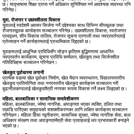
छ। मातृभाषामा शिक्षा प्राप्त गर्ने अधिकार सुनिश्चित गर्न आवश्यक व्यवस्था पनि
गरिनेछ।
युवा, रोजगार र उद्यमशीलता विकास
युवालाई स्वदेशमै अवसर सिर्जना गर्ने उद्देश्यका साथ विभिन्न सीपमूलक तथा
रोजगारमूलक कार्यक्रम सञ्चालन गरिनेछ। उद्यमशीलता विकास, स्वरोजगार
प्रवद्र्धन, सीप विकास तालिम, रोजगार सूचना प्रणाली तथा नवप्रवर्तनलाई
प्रोत्साहन गर्ने कार्यक्रमलाई प्राथमिकता दिइएको छ।
युवाहरूलाई आधुनिक प्रविधिसँग जोड्न कृत्रिम बुद्धिमत्तामा आधारित
नवप्रवर्तन कार्यक्रम, सूचना प्रविधि सम्मेलन, खेलकुद तथा सिर्जनशील
गतिविधिहरू सञ्चालन गरिनेछन।
खेलकुद पूर्वाधारमा लगानी
प्रत्येक वडामा खेल पूर्वाधार निर्माण, खेल मैदान व्यवस्थापन, विद्यालयस्तरीय
खेलकुद प्रतियोगिता तथा नगरस्तरीय खेलकुद कार्यक्रम सञ्चालन गरी
बुढानीलकण्ठलाई खेलकुदमैत्री नगरका रूपमा विकास गर्ने लक्ष्य लिइएको छ।
महिला, बालबालिका र सामाजिक समावेशीकरण
महिला, बालबालिका, ज्येष्ठ नागरिक, अपाङ्गता भएका व्यक्ति, दलित तथा
पछाडि पारिएका समुदायको सशक्तीकरणका लागि लक्षित कार्यक्रम सञ्चालन
गरिनेछन। महिला हिंसा न्यूनीकरण, सामाजिक सुरक्षा, ज्येष्ठ नागरिक सेवा, बाल
अधिकार संरक्षण तथा अपाङ्गतामैत्री सेवा प्रवाहलाई थप प्रभावकारी बनाइने
भएको छ।