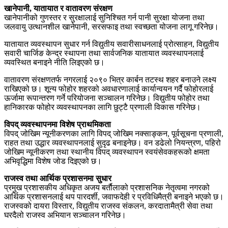
खानेपानी, यातायात र वातावरण संरक्षण
खानेपानीको गुणस्तर र सुरक्षालाई सुनिश्चित गर्न पानी सुरक्षा योजना तथा
जलवायु उत्थानशील खानेपानी, सरसफाइ तथा स्वच्छता योजना लागू गरिनेछ।
यातायात व्यवस्थापन सुधार गर्न विद्युतीय सवारीसाधनलाई प्रोत्साहन, विद्युतीय
सवारी चार्जिङ केन्द्र स्थापना तथा सार्वजनिक यातायात व्यवस्थापनलाई
व्यवस्थित बनाइने नीति लिइएको छ।
वातावरण संरक्षणतर्फ नगरलाई २०९० भित्र कार्बन तटस्थ शहर बनाउने लक्ष्य
राखिएको छ। शून्य फोहोर शहरको अवधारणालाई कार्यान्वयन गर्दै फोहोरलाई
ऊर्जामा रूपान्तरण गर्ने परियोजना सञ्चालन गरिनेछ। विद्युतीय फोहोर तथा
हानिकारक फोहोर व्यवस्थापनका लागि छुट्टै प्रणाली विकास गरिनेछ।
विपद् व्यवस्थापनमा विशेष प्राथमिकता
विपद् जोखिम न्यूनीकरणका लागि विपद् जोखिम नक्साङ्कन, पूर्वसूचना प्रणाली,
राहत तथा उद्धार व्यवस्थापनलाई सुदृढ बनाइनेछ। वन डढेलो नियन्त्रण, पहिरो
जोखिम न्यूनीकरण तथा स्थानीय विपद् व्यवस्थापन स्वयंसेवकहरूको क्षमता
अभिवृद्धिमा विशेष जोड दिइएको छ।
राजस्व तथा आर्थिक प्रशासनमा सुधार
प्रमुख प्रशासकीय अधिकृत अजय बर्ताैलाको प्रशासनिक नेतृत्वमा नगरको
आर्थिक प्रशासनलाई थप पारदर्शी, जवाफदेही र प्रविधिमैत्री बनाइने भएको छ।
राजस्वको दायरा विस्तार, विद्युतीय राजस्व संकलन, करदातामैत्री सेवा तथा
घरदैलो राजस्व अभियान सञ्चालन गरिनेछ।