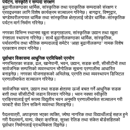
पर्यटन, संस्कृति र सम्पदा संरक्षण
बुढानीलकण्ठका धार्मिक, सांस्कृतिक तथा प्राकृतिक सम्पदाको संरक्षण र
प्रवद्र्धनका लागि विशेष कार्यक्रम सञ्चालन गरिनेछ। बागद्वार, विष्णुद्वार,
चण्डेश्वरीलगायत धार्मिक तथा सांस्कृतिक क्षेत्रलाई जोडेर धार्मिक–सांस्कृतिक
पर्यटन मार्ग निर्माण गरिनेछ।
नगरका विभिन्न स्थानमा खुला सङ्ग्रहालय, सांस्कृतिक उद्यान तथा खुला
रंगशाला स्थापना गरिनेछ। साथै बुढानीलकण्ठका धार्मिक, सांस्कृतिक,
पर्यावरणीय तथा भौतिक सम्पदालाई समेटेर ‘आहा बुढानीलकण्ठ’ नामक विशेष
प्रकाशन तयार गरिनेछ।
पूर्वाधार विकासमा आधुनिक प्रविधिको प्रयोग
नगरभित्रका सडक, ढल, खानेपानी, भवन, उद्यान, सडक बत्ती, सीसीटीभी तथा
सार्वजनिक सम्पत्तिको व्यवस्थापन भौगोलिक सूचना प्रणालीमा आधारित
बनाइनेछ। नगरका योजनाहरूको अभिलेख, प्रगति तथा व्यवस्थापन डिजिटल
प्रणालीमार्फत सञ्चालन गरिनेछ।
सार्वजनिक भवन, उद्यान तथा सडक क्षेत्रमा ऊर्जा बचत गर्ने आधुनिक सडक
बत्ती तथा सीसीटीभी जडान विस्तार गरिनेछ। भवन नक्सा स्वीकृति
प्रक्रियालाई पूर्ण रूपमा विद्युतीय भवन अनुमति प्रणालीमार्फत सञ्चालन गरी
घरबाटै सेवा लिन सकिने व्यवस्था मिलाइनेछ।
पैदलयात्री, अपाङ्गता भएका व्यक्ति, ज्येष्ठ नागरिक तथा विद्यार्थीलाई सहज हुने
गरी पैदलमार्ग, र्‍याम्प, जेब्रा क्रसिङ, सुरक्षा रेलिङ तथा संकेत बोर्डसहितको
पूर्वाधार निर्माणलाई प्राथमिकता दिइनेछ।