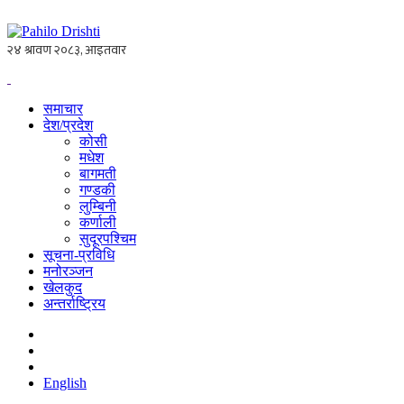
समाचार
देश/प्रदेश
कोसी
मधेश
बागमती
गण्डकी
लुम्बिनी
कर्णाली
सुदूरपश्चिम
सूचना-प्रविधि
मनोरञ्जन
खेलकुद
अन्तर्राष्ट्रिय
English