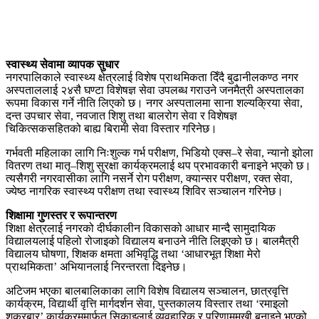
स्वास्थ्य सेवामा व्यापक सुधार
नगरपालिकाले स्वास्थ्य क्षेत्रलाई विशेष प्राथमिकता दिँदै बुढानीलकण्ठ नगर
अस्पताललाई २४सै घण्टा विशेषज्ञ सेवा उपलब्ध गराउने जनमैत्री अस्पतालका
रूपमा विकास गर्ने नीति लिएको छ। नगर अस्पतालमा साना शल्यक्रिया सेवा,
दन्त उपचार सेवा, नवजात शिशु तथा बालरोग सेवा र विशेषज्ञ
चिकित्सकसहितको बाह्य बिरामी सेवा विस्तार गरिनेछ।
गर्भवती महिलाका लागि निःशुल्क गर्भ परीक्षण, भिडियो एक्स–रे सेवा, न्यानो झोला
वितरण तथा मातृ–शिशु सुरक्षा कार्यक्रमलाई थप प्रभावकारी बनाइने भएको छ।
त्यसैगरी नगरवासीका लागि नसर्ने रोग परीक्षण, क्यान्सर परीक्षण, रक्त सेवा,
ज्येष्ठ नागरिक स्वास्थ्य परीक्षण तथा स्वास्थ्य शिविर सञ्चालन गरिनेछ।
शिक्षामा गुणस्तर र रूपान्तरण
शिक्षा क्षेत्रलाई नगरको दीर्घकालीन विकासको आधार मान्दै सामुदायिक
विद्यालयलाई पहिलो रोजाइको विद्यालय बनाउने नीति लिइएको छ। बालमैत्री
विद्यालय घोषणा, शिक्षक क्षमता अभिवृद्धि तथा ‘आधारभूत शिक्षा मेरो
प्राथमिकता’ अभियानलाई निरन्तरता दिइनेछ।
अटिजम भएका बालबालिकाका लागि विशेष विद्यालय सञ्चालन, छात्रवृत्ति
कार्यक्रम, विद्यार्थी वृत्ति मार्गदर्शन सेवा, पुस्तकालय विस्तार तथा ‘रमाइलो
शुक्रबार’ कार्यक्रममार्फत सिकाइलाई व्यवहारिक र परिणाममुखी बनाइने भएको