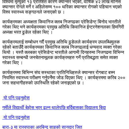
विश्वमा मृत्युको १३ प्रतिशत कारण क्यान्सर भएको, वार्षिक ४२ लाख मानिस
क्यान्सर रोगले मर्ने र अहिलेसम्म १०० थरिका क्यान्सर रोगको पहिचान भएको
विश्व स्वास्थ्य सङ्गठनले जनाएको छ ।
कार्यक्रमका अध्यक्षता किवानिज क्लब निजगढका प्रेसिडेन्ट बिनोद भारतीले
गरेका थिए भने कार्यक्रमका प्रमुख अतिथि किवानिज ईन्टरनेशनलका हिमगिरी
अध्यक्ष भरत ढुङेल रहेका थिए ।
कार्यक्रमलाई सम्बोधन गर्दै प्रमुख अतिथि ढुङेलले कार्यक्रम उपलब्धिमुलक
रहेको बताउँदै कार्यक्रमका किवानिज क्लब निजगढलाई धन्यवाद व्यक्त गरेका
थियो । यस्तै क्लबका प्रेसिडेन्ट भारतीले आगामी दिनहरुमा निजगढमा विभिन्न
स्वास्थ्य सम्बन्धी जनचेतनामूलक कार्यक्रमहरु गर्ने प्रतिबद्धता समेत व्यक्त
गरेका थिए ।
कार्यक्रममा बिभिन्न संघ सस्थाका प्रतिनिधिहरुले क्यान्सर रोगबाट बच्न
नियमित स्वास्थ्य परीक्षण गर्नुपर्नेमा जोड दिएका थिए । कार्यक्रममा करिब २००
जना सहभागीहरुको उपस्थिति रहेको जनाइएको छ ।
यो पनि पढ्नुहोस
गर्मीले विद्यार्थी बेहोस भएर ढल्न थालेपछि बर्दिबासका विद्यालय बिदा
यो पनि पढ्नुहोस
बारा-३ मा रास्वपाका अरबिन्द साहको सानदार जित