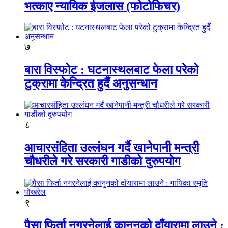
भत्काए न्यायिक ईजलास (फोटोफिचर)
७
बारा विस्फोट : घटनास्थलबाट फेला परेको
टुक्रामा केन्द्रित हुदैँ अनुसन्धान
८
आचारसंहिता उल्लंघन गर्दै खानेपानी मन्त्री
चौधरीले गरे सरकारी गाडीको दुरुपयोग
९
पैसा फिर्ता नगरनेलाई कानुनको दाँयारामा लाउने :