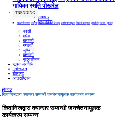
गायिका स्‍मृति पोखरेल
TRENDING
समाचार
देश/प्रदेश
अफगानिस्तान
राप्रपा
नेकपा माओवादी केन्द्र
कोरोना भाइरस
नेपाली कांग्रेस
एमसीसी
नेकपा (एमाले)
कोसी
मधेश
बागमती
गण्डकी
लुम्बिनी
कर्णाली
सुदूरपश्चिम
सूचना-प्रविधि
मनोरञ्जन
खेलकुद
अन्तर्राष्ट्रिय
होमपेज
किवानिजद्वारा क्यान्सर सम्बन्धी जनचेतनामूलक कार्यक्रम सम्पन्न
किवानिजद्वारा क्यान्सर सम्बन्धी जनचेतनामूलक
कार्यक्रम सम्पन्न