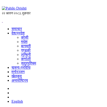
समाचार
देश/प्रदेश
कोसी
मधेश
बागमती
गण्डकी
लुम्बिनी
कर्णाली
सुदूरपश्चिम
सूचना-प्रविधि
मनोरञ्जन
खेलकुद
अन्तर्राष्ट्रिय
English