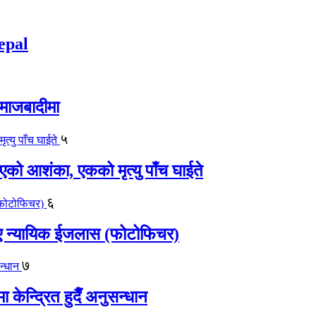
epal
समाजबादीमा
५
एको आशंका, एकको मृत्यु पाँच घाईते
६
काए न्यायिक ईजलास (फोटोफिचर)
७
केन्द्रित हुदैँ अनुसन्धान