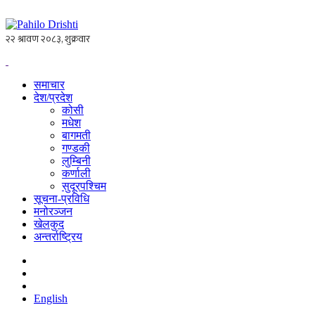
समाचार
देश/प्रदेश
कोसी
मधेश
बागमती
गण्डकी
लुम्बिनी
कर्णाली
सुदूरपश्चिम
सूचना-प्रविधि
मनोरञ्जन
खेलकुद
अन्तर्राष्ट्रिय
English