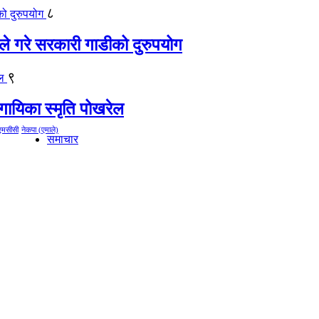
८
ीले गरे सरकारी गाडीको दुरुपयोग
९
गायिका स्‍मृति पोखरेल
एमसीसी
नेकपा (एमाले)
समाचार