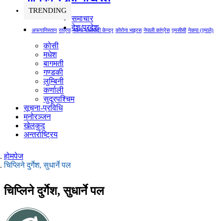
TRENDING
समाचार
देश/प्रदेश
अफगानिस्तान
राप्रपा
नेकपा माओवादी केन्द्र
कोरोना भाइरस
नेपाली कांग्रेस
एमसीसी
नेकपा (एमाले)
कोसी
मधेश
बागमती
गण्डकी
लुम्बिनी
कर्णाली
सुदूरपश्चिम
सूचना-प्रविधि
मनोरञ्जन
खेलकुद
अन्तर्राष्ट्रिय
होमपेज
चिप्लिने दुर्गेश, सुधार्ने पल
चिप्लिने दुर्गेश, सुधार्ने पल