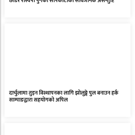
छाडेर रास्वपा पुगेकी सापकोटाको सार्वजनिक असन्तुष्टि
दार्चुलामा तुइन विस्थापनका लागि झोलुङ्गे पुल बनाउन हर्क
साम्पाङद्वारा सहयोगको अपिल