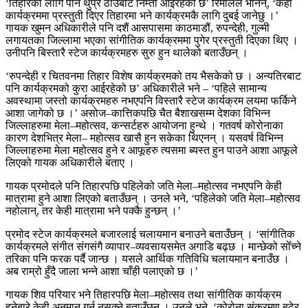
‘तिहारका लागि पनि थुप्रै ठाउँबाट निम्तो आईरहेको छ’ रिमालले भनिन्, ‘केही
कार्यक्रममा प्रस्तुती दिएर तिहारमा भने कार्यक्रमकै लागि दुबई जानेछु ।’
गायक खुमन अधिकारीले पनि दशैं आसपासमा काठमाडौं, रुपन्देही, गुल्मी
लगायतका जिल्लामा भएका सांगीतिक कार्यक्रममा पुगेर प्रस्तुती दिएका थिए ।
उनीपनि बिस्तारै स्टेज कार्यक्रमहरु सुरु हुन थालेको बताउँछन् ।
‘रुपन्देही र चितवनमा तिहार विशेष कार्यक्रमको तय भैसकेको छ । अन्यतिरबाट
पनि कार्यक्रमको कुरा आईरहेको छ’ अधिकारीले भने – ‘पहिले सामान्य
अवस्थामा जस्तो कार्यक्रमहरु नभएपनि विस्तारै स्टेज कार्यक्रम लयमा फर्किने
आशा जागेको छ ।’ असोज–कात्तिकपछि चैत बैशाखसम्म देशका विभिन्न
जिल्लाहरुमा मेला–महोत्सव, कन्सर्टहरु आयोजना हुन्थे । गतवर्ष कोरोनाका
कारण देशभित्र मेला– महोत्सव खासै हुन सकेका थिएनन् । यसवर्ष विभिन्न
जिल्लाहरुमा मेला महोत्सव हुने र आफूहरु त्यसमा ब्यस्त हुन पाउने आशा आफूले
लिएको गायक अधिकारीले बताए ।
गायक प्रमोदले पनि तिहारपछि पहिलेको जति मेला–महोत्सव नभएपनि केही
मात्रामा हुने आशा लिएको बताउँछन् । उनले भने, ‘पहिलेको जति मेला–महोत्सव
नहोलान्, तर केही मात्रामा भने पक्कै हुन्छन् ।’
प्रमोद स्टेज कार्यक्रमले बजारलाई चलायमान बनाउने बताउँछन् । ‘सांगीतिक
कार्यक्रमले संगीत संगसंगै व्यापार–व्यवसायसमेत अगाडि बढ्छ । मान्छेको सोँच्ने
तरिका पनि फरक पर्दै जान्छ । यसले आर्थिक गतिविधि चलायमान बनाउँछ ।
अब राम्रो हुँदै जाला भन्ने आशा चाँही पलाएको छ ।’
गायक शिव परियार भने तिहारपछि मेला–महोत्सव तथा सांगीतिक कार्यक्रम
हुनेबारे केही अनुमान गर्न नसक्ने बताउँछन् । उनले भने, ‘कोरोना संक्रमण बढेर