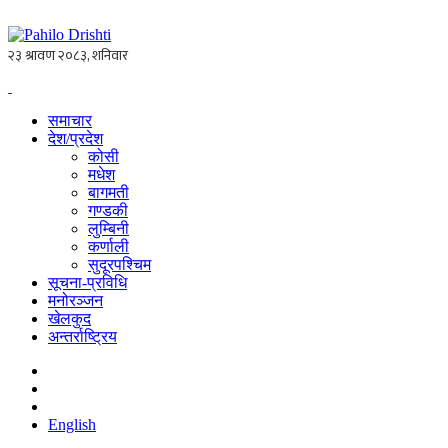
समाचार
देश/प्रदेश
कोसी
मधेश
बागमती
गण्डकी
लुम्बिनी
कर्णाली
सुदूरपश्चिम
सूचना-प्रविधि
मनोरञ्जन
खेलकुद
अन्तर्राष्ट्रिय
English