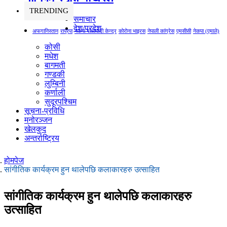
TRENDING
समाचार
देश/प्रदेश
अफगानिस्तान
राप्रपा
नेकपा माओवादी केन्द्र
कोरोना भाइरस
नेपाली कांग्रेस
एमसीसी
नेकपा (एमाले)
कोसी
मधेश
बागमती
गण्डकी
लुम्बिनी
कर्णाली
सुदूरपश्चिम
सूचना-प्रविधि
मनोरञ्जन
खेलकुद
अन्तर्राष्ट्रिय
होमपेज
सांगीतिक कार्यक्रम हुन थालेपछि कलाकारहरु उत्साहित
सांगीतिक कार्यक्रम हुन थालेपछि कलाकारहरु
उत्साहित