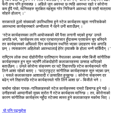
फेरी ठप्प पनि हुनसक्छ । अहिले जुन अवस्था छ त्यहि अवस्था रह्यो र कोरोना
कम हुँदै गयो, मानिसहरु सुरक्षित महशुस गरेर निस्किने अवस्था रहे राम्रै मात्रामा
सोहरु होलान् ।’
सरकारले ठूलो संख्याको उपस्थितिमा हुने स्टेज कार्यक्रम खुला नगरिसकेको
अवस्थामा कार्यक्रमबारे अन्यौलता नै रहने उनी बताउँछन् ।
‘स्टेज कार्यक्रमका लागि आयोजकको धेरै पैसा लगानी भएको हुन्छ’ उनले
अगाडि भने, ‘कार्यक्रम तय भएर प्रचारप्रसार हुँदासम्म प्रशासन चुप बस्दिने
तर कार्यक्रमको अघिल्लो दिन कार्यक्रम स्थगित भएका उदाहरण यस अगाडि
छन् । त्यसकारण अहिलेको अवस्थालाई हेरेर ठ्याक्कै के होला भन्नै सकिँदैन् ।’
राष्ट्रिय लोक तथा दोहोरीगीत प्रतिष्ठान नेपालका अध्यक्ष रमेश बिजी सांगीतिक
कार्यक्रमहरु हुन सुरु भएसँगै लोकदोहोरी कलाकारहरुमा उत्साह थपिएको
बताउँछन् । उनले कोरोना संक्रमण दर घटे तिहारपछि स्टेज कार्यक्रमले गति
लिने आशा रहेको बताए । ‘फाट्टफुट्ट सांगीतिक कार्यक्रमहरु सुरु भएका छन्
। यसले कलाकारहरु आशावादी र उत्साहित हुनुहुन्छ । कोरोना संक्रमण दर
बढेन् भने तिहारपछि स्टेज कार्यक्रमले गति लिने आशा छ’– बिजीले भने ।
चर्चामा रहेका गायक–गायिकाहरुको स्टेज कार्यक्रममा राम्रो डिमाण्ड हुने गर्छ ।
उनीहरुको आम्दानीको मुख्य स्रोत नै स्टेज कार्यक्रम मानिन्छ । तर, कोरोनाको
कारण सांगीतिक कार्यक्रम नहुँदा स्टेजमा ब्यस्त हुने कलाकारहरु मर्कामा थिए ।
यो पनि पढ्नुहोस