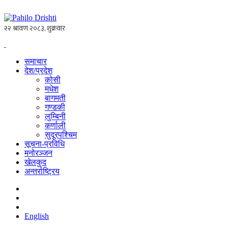
समाचार
देश/प्रदेश
कोसी
मधेश
बागमती
गण्डकी
लुम्बिनी
कर्णाली
सुदूरपश्चिम
सूचना-प्रविधि
मनोरञ्जन
खेलकुद
अन्तर्राष्ट्रिय
English