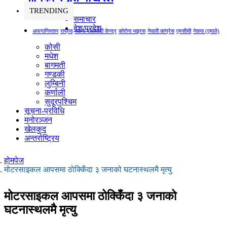
TRENDING
समाचार
देश/प्रदेश
अफगानिस्तान
राप्रपा
नेकपा माओवादी केन्द्र
कोरोना भाइरस
नेपाली कांग्रेस
एमसीसी
नेकपा (एमाले)
कोसी
मधेश
बागमती
गण्डकी
लुम्बिनी
कर्णाली
सुदूरपश्चिम
सूचना-प्रविधि
मनोरञ्जन
खेलकुद
अन्तर्राष्ट्रिय
होमपेज
मोटरसाइकल आपसमा ठोक्किँदा ३ जनाको घटनास्थलमै मृत्यु
मोटरसाइकल आपसमा ठोक्किँदा ३ जनाको
घटनास्थलमै मृत्यु