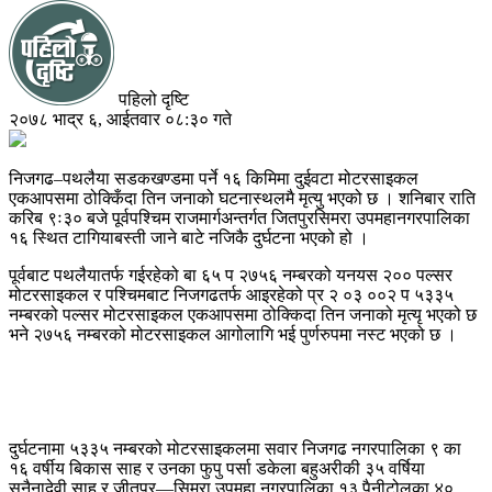
पहिलो दृष्टि
२०७८ भाद्र ६, आईतवार ०८:३० गते
निजगढ–पथलैया सडकखण्डमा पर्ने १६ किमिमा दुईवटा मोटरसाइकल
एकआपसमा ठोक्किँदा तिन जनाको घटनास्थलमै मृत्यु भएको छ । शनिबार राति
करिब ९ः३० बजे पूर्वपश्चिम राजमार्गअन्तर्गत जितपुरसिमरा उपमहानगरपालिका
१६ स्थित टागियाबस्ती जाने बाटे नजिकै दुर्घटना भएको हो ।
पूर्वबाट पथलैयातर्फ गईरहेको बा ६५ प २७५६ नम्बरको यनयस २०० पल्सर
मोटरसाइकल र पश्चिमबाट निजगढतर्फ आइरहेको प्र २ ०३ ००२ प ५३३५
नम्बरको पल्सर मोटरसाइकल एकआपसमा ठोक्किदा तिन जनाको मृत्यृ भएको छ
भने २७५६ नम्बरको मोटरसाइकल आगोलागि भई पुर्णरुपमा नस्ट भएको छ ।
दुर्घटनामा ५३३५ नम्बरको मोटरसाइकलमा सवार निजगढ नगरपालिका ९ का
१६ वर्षीय बिकास साह र उनका फुपु पर्सा डकेला बहुअरीकी ३५ वर्षिया
सुनैनादेवी साह र जीतपुर—सिमरा उपमहा नगरपालिका १३ पैनीटोलका ४०