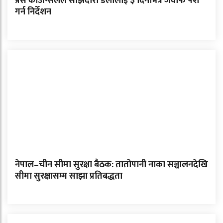
प्रेस काउन्सिलले साझेदारी डेलीलाई ३ दिनभित्र जवाफ पेश
गर्न निर्देशन
नेपाल–चीन सीमा सुरक्षा बैठक: तातोपानी नाका सञ्चालनदेखि
सीमा सुरक्षासम्म साझा प्रतिबद्धता