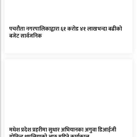
पचरौता नगरपालिकाद्वारा ६१ करोड ४१ लाखभन्दा बढीको
बजेट सार्वजनिक
मधेश प्रदेश प्रहरीमा सुधार अभियानका अगुवा डिआईजी
गोविन्द थपलियाको आठ महिने कार्यकाल