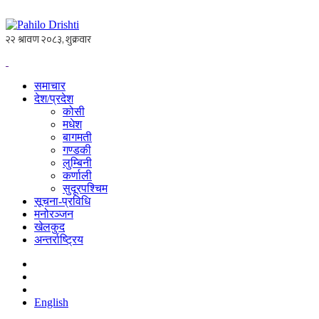
समाचार
देश/प्रदेश
कोसी
मधेश
बागमती
गण्डकी
लुम्बिनी
कर्णाली
सुदूरपश्चिम
सूचना-प्रविधि
मनोरञ्जन
खेलकुद
अन्तर्राष्ट्रिय
English