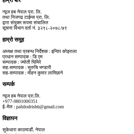
हाम्रो बारे
न्यूज हब नेपाल प्रा. लि.
तथा निजगढ टाईम्स प्रा. लि.
द्वारा संयुक्त रूपमा संचालित
सूचना विभाग दर्ता नं. ३२९८-२०७८/७९
हाम्रो समूह
अध्यक्ष तथा प्रबन्ध निर्देशक : इन्दिप कोइराला
प्रधान सम्पादक : डि एम
सम्पादक : ज्योती घिमिरे
सह-सम्पादक : सुरुचि भण्डारी
सह-सम्पादक : मोहन कुमार लामिछाने
सम्पर्क
न्यूज हब नेपाल प्रा.लि.
+977-9801000351
ई–मेल : pahilodrishti@gmail.com
विज्ञापन
सुकेधारा काठमाडौं, नेपाल