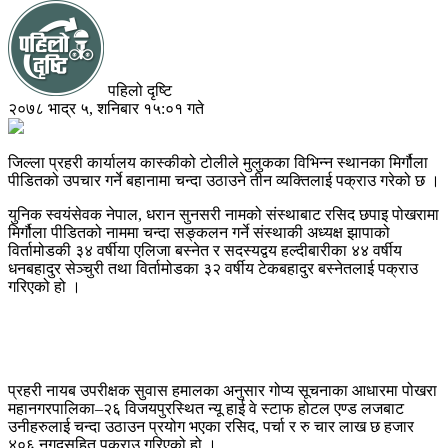
पहिलो दृष्टि
२०७८ भाद्र ५, शनिबार १५:०१ गते
जिल्ला प्रहरी कार्यालय कास्कीको टोलीले मुलुकका विभिन्न स्थानका मिर्गौला
पीडितको उपचार गर्ने बहानामा चन्दा उठाउने तीन व्यक्तिलाई पक्राउ गरेको छ ।
युनिक स्वयंसेवक नेपाल, धरान सुनसरी नामको संस्थाबाट रसिद छपाइ पोखरामा
मिर्गौला पीडितको नाममा चन्दा सङ्कलन गर्ने संस्थाकी अध्यक्ष झापाको
विर्तामोडकी ३४ वर्षीया एलिजा बस्नेत र सदस्यद्वय हल्दीबारीका ४४ वर्षीय
धनबहादुर सेञ्चुरी तथा विर्तामोडका ३२ वर्षीय टेकबहादुर बस्नेतलाई पक्राउ
गरिएको हो ।
प्रहरी नायब उपरीक्षक सुवास हमालका अनुसार गोप्य सूचनाका आधारमा पोखरा
महानगरपालिका–२६ विजयपुरस्थित न्यू हाई वे स्टाफ होटल एण्ड लजबाट
उनीहरुलाई चन्दा उठाउन प्रयोग भएका रसिद, पर्चा र रु चार लाख छ हजार
४०६ नगदसहित पक्राउ गरिएको हो ।