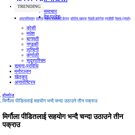
TRENDING
समाचार
देश/प्रदेश
अफगानिस्तान
राप्रपा
नेकपा माओवादी केन्द्र
कोरोना भाइरस
नेपाली कांग्रेस
एमसीसी
नेकपा (एमाले)
कोसी
मधेश
बागमती
गण्डकी
लुम्बिनी
कर्णाली
सुदूरपश्चिम
सूचना-प्रविधि
मनोरञ्जन
खेलकुद
अन्तर्राष्ट्रिय
होमपेज
मिर्गौला पीडितलाई सहयोग भन्दै चन्दा उठाउने तीन पक्राउ
मिर्गौला पीडितलाई सहयोग भन्दै चन्दा उठाउने तीन
पक्राउ