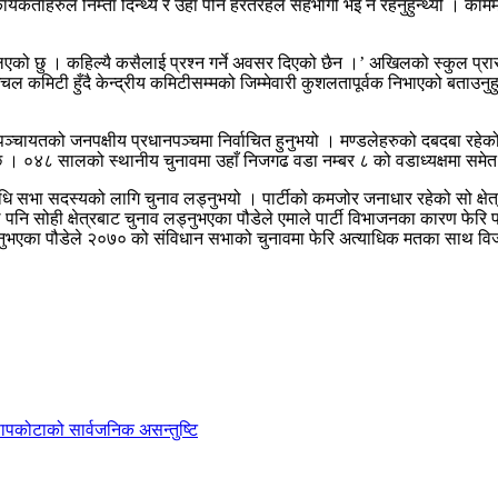
्यकर्ताहरुले निम्ता दिन्थ्ये र उहाँ पनि हरतरहले सहभागी भइ नै रहनुहुन्थ्यो । काममा
 लिएको छु । कहिल्यै कसैलाई प्रश्न गर्ने अवसर दिएको छैन ।’ अखिलको स्कुल प्रा
चल कमिटी हुँदै केन्द्रीय कमिटीसम्मको जिम्मेवारी कुशलतापूर्वक निभाएको बताउनुह
ञ्चायतको जनपक्षीय प्रधानपञ्चमा निर्वाचित हुनुभयो । मण्डलेहरुको दबदबा रहेक
 छ । ०४८ सालको स्थानीय चुनावमा उहाँ निजगढ वडा नम्बर ८ को वडाध्यक्षमा समेत 
तिनिधि सभा सदस्यको लागि चुनाव लड्नुभयो । पार्टीको कमजोर जनाधार रहेको सो क्ष
ल पनि सोही क्षेत्रबाट चुनाव लड्नुभएका पौडेले एमाले पार्टी विभाजनका कारण फेरि
उनुभएका पौडेले २०७० को संविधान सभाको चुनावमा फेरि अत्याधिक मतका साथ विजय
ी सापकोटाको सार्वजनिक असन्तुष्टि