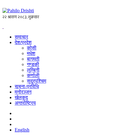
समाचार
देश/प्रदेश
कोसी
मधेश
बागमती
गण्डकी
लुम्बिनी
कर्णाली
सुदूरपश्चिम
सूचना-प्रविधि
मनोरञ्जन
खेलकुद
अन्तर्राष्ट्रिय
English