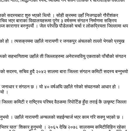
ो नीति, सिद्धान्तको स्पष्ट व्याख्या गर्न सक्ने तार्किक र धारावाहिक वक्ताको
नेपालको सदस्यबाट शुरु भएको थियो । सोही क्रममा उहाँ निजगढको गौरीशंकर
सचिव भएर बाराका विद्यालयहरूमा पुगेर ३ वर्षसम्म संगठन निर्माणमा सक्रिय
 कारागार बस्नुपर्याे । जेल परेपछि पौडेलको चर्चा र लोकप्रियता जिल्लामा थप
को हो । त्यसक्रममा उहाँले नारायणी र जनकपुर अंचलको तल्लो भेगको प्रमुख
धिहरूको सहभागितामा उहाँले ती जिल्लाहरुमा अनेरास्ववियु एकताको पाँचौको संगठन
को सदस्य, सचिव हुदै २०४२ सालमा बारा जिल्ला संगठन कमिटी सदस्य बन्नुभयो
बलियो जनाधार र संगठन छ । यो ४० वर्षअघि उहाँले गरेको संघठनको आधार हो ।
भयो ।
ला कमिटी र राष्ट्रिय परिषद वैठकमा रिपोर्टिङ हुँदा तराई कै उत्कृष्ट जिल्ला
नुभयो । उहाँले नारायणी अन्चलको सहईन्चार्ज भएर काम गरि सक्नु भएको छ ।
 ‘भितर घात’ शिकार हुनुभयो । २०६५ देखि २०७८ सालसम्म कमिटीविहिन रहेका