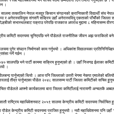
ेको ११औं महाधिबेशनमा भने सचिव पदमा उम्मेदवारी दिने तयारी गर्नुभएको छ । पार्टीक
 छन ।
०३३ सालमा तत्कालिन नेपाल मजदुर किसान संगठनको क्रान्तिकारी विद्यार्थी संघ 
किपा र अनेरास्ववियुमा संगसंगै सक्रिय उहाँ अनेरास्ववियु एकताको पाँचौंको जिल्ला 
्हबीको सभास्थलबाट पक्राउ परेपछि राजकाज अपराध मुद्दामा ८ महिनासम्म वीरगञ्ज
ेन्द्रीय कमिटी सदस्यमा चुनिएपछि भने पौडेलले राजनीतिक जीवन अझ फराकिलो बने
विद्यालयमा पुगेर संघठन निर्माणको काम गर्नुभयो । अधिकांश विद्यालयका प्रतिनिनि
रशंसा गर्ने गर्छन ।
४० सालपछि भने पार्टी काममा सक्रिय हुनुभएको हो । उहाँ निजगढ ईलाका कमिटी
ुभयो ।
टीमा गोलबन्द पार्नुभएको थियो । आज पनि जिल्लाको उत्तरी भेगमा नेकपा एमालेको 
लाई तीव्र पार्नुभएका पौडेल २०४८ सालसम्म पार्टी जिल्ला कमिटीको सचिव हुुनु
पौडेलले आफ्नो कार्यकालमा बारा जिल्ला कमिर्टीलाई नारायणी अन्चलकै अब्बल जिल्
ौ राष्ट्रिय महाधिवेशनवाट २०५९ सालमा केन्द्रीय कमिटी सदस्यमा निर्वाचित हु
ौडेल केन्द्रीय कमिटी सदस्यमा पराजित हुनुभयो । नवौ महाधिवेशनमा पनि उहाँ