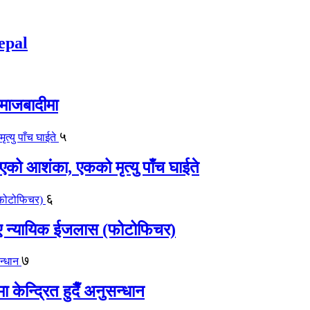
epal
समाजबादीमा
५
एको आशंका, एकको मृत्यु पाँच घाईते
६
काए न्यायिक ईजलास (फोटोफिचर)
७
केन्द्रित हुदैँ अनुसन्धान