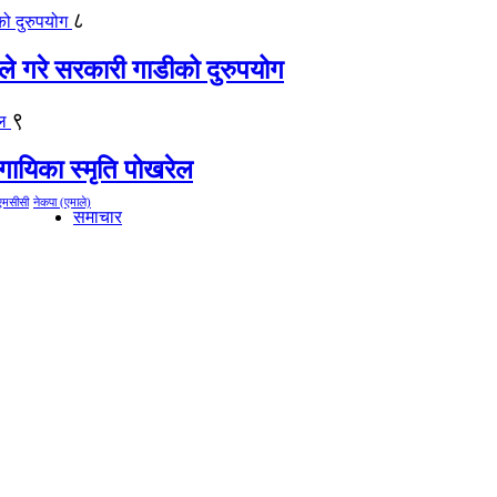
८
ीले गरे सरकारी गाडीको दुरुपयोग
९
गायिका स्‍मृति पोखरेल
एमसीसी
नेकपा (एमाले)
समाचार