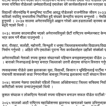
पार्टीमा कहियै पनि पदको लागि नेताहरुसंग याचना नगरका एमाले नेता पौडेलले एमाल
रुपमा परिचित पौडेलको उम्मेदवारीलाई एमालेका धेरै कार्यकर्ताहरुले मन पराएका
विद्यार्थी जीवनदेखि नै कम्यूनिष्ट पार्टीमा आवद्ध पौडेलको राजनीतिक जीवन २
माविको स्ववियु सभापतीमा निर्वाचित हुदै संघको केन्द्रीय सदस्य बन्नुभयो । नेम
हुुनुभयो । २०३७ सालमा अनेरास्ववियुले आह्वान गरेको आम हडतालको क्रममा कोल
बढ्दै गएको थियो ।
२०३८ सालमा काठमाडौंमा भएको अनेरास्ववियुको छैटौं राष्ट्रिय सम्मेलनबाट क
भएर काम गर्ने मौका पाउनुभयो ।
बारा, रौतहट, सर्लाही, महोत्तरी, सिन्धुली र धनुषा जिल्लाहरूमासमेत विद्यालय/
निर्माण गर्नुभयो । अहिले पनि एमालेका पुराना नेता कार्यकर्ताहरु उहाँको संघर्षको प्
अनेरास्वविको नेताको रुपमा कुशल संघठनको पहिचान बनाइसक्नुभएका पौडेल २०
। बाराको निजगढलाई केन्द्र बनाएर जिल्लाको उत्तरी क्षेत्रमा संगठन विस्तार गर्न
त्यसक्रममा पौडेले उक्त इलाकाका युवा, विद्यार्थी, किसान र भूमिहिनलाई पार्
पंचायती शासकको कडा निगरानीका बाबजुद निजगढ इलाकामा पार्टी संघठन विस्तार
२०४८ सालमा नेकपा एमालेको पहिलो जिल्ला अधिवेशनवाट जिल्ला सचिवमा निर्वाचित 
कमिटीको रूपमा उभ्याउनुभएको थियो ।
कुशल संघठक र लोकप्रिय नेताको रुपमा पहिचान बनाउन सफल पौडेल पार्टीको सात
२०६५ सालको आठौ राष्ट्रिय महाधिवेशनमा झलनाथ खनालको पक्षमा उभिनुभएका प