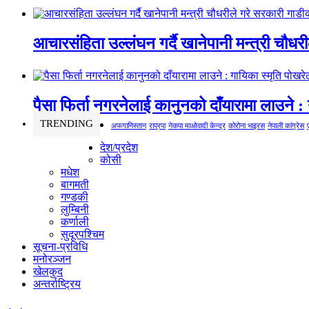
आचारसंहिता उल्लंघन गर्दै खानेपानी मन्त्री चौधर
पैसा फिर्ता नगरनेलाई कानुनको दाँयारामा लाउने : 
TRENDING
अफगानिस्तान
राप्रपा
नेकपा माओवादी केन्द्र
कोरोना भाइरस
नेपाली कांग्रेस
देश/प्रदेश
कोसी
मधेश
बागमती
गण्डकी
लुम्बिनी
कर्णाली
सुदूरपश्चिम
सूचना-प्रविधि
मनोरञ्जन
खेलकुद
अन्तर्राष्ट्रिय