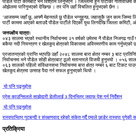
पौडेल पार्टी कामबाट भने विश्राम लिनुभएन । जिल्लामा हुने पार्टीका गतिविधिमा कार
ओझेलमा पारिनुभएको देखिन्छ । तर पनि उहाँ विचलित हुनुभएको छैन ।
‘आजसम्म जहाँ छु, आफ्नै मेहनतले छु पौडेल भन्नुहुन्छ, जहासुकै जुन काम जिम्मा
पार्टी काममा आएको बताउदै पौडेल पार्टीले दिएको युथ लिगदेखि जिल्ला कमिटी, अं
जनपक्षीय यात्राः
०४३ सालमा भएको स्थानीय निर्वाचनमा २१ वर्षको उमेरमा नै पौडेल निजगढ गाउँ प
बकैया नदी नियन्त्रण र खेलकुद क्षेत्रको विकासमा अविस्मरणीय काम गर्नुभएको
प्रजातन्त्रको प्राप्ति भएपछि उहाँ २०४८ सालमा बारा क्षेत्र नम्बर ३ बाट प्र
निर्वाचनमा भने पौडेल सोही क्षेत्रबाट ठूलो मतान्तरले विजयी हुनुभयो । ०५६ सा
०६३ सालको पहिलो संविधानसभा निर्वाचनमा बारा क्षेत्र नम्बर ६ बाट टिकट पा
खेलकुद क्षेत्रमा उत्साह पैदा गर्न सफल हुनुभएको थियो ।
यो पनि पढ्नुहोस
प्रेस काउन्सिलले साझेदारी डेलीलाई ३ दिनभित्र जवाफ पेश गर्न निर्देशन
यो पनि पढ्नुहोस
रास्वपाभित्र गुटबन्दी र संरक्षणवाद रहेको संकेत गर्दै एमाले छाडेर रास्वपा पुगेक
प्रतिक्रिया