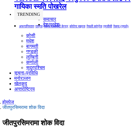
गायिका स्‍मृति पोखरेल
TRENDING
समाचार
देश/प्रदेश
अफगानिस्तान
राप्रपा
नेकपा माओवादी केन्द्र
कोरोना भाइरस
नेपाली कांग्रेस
एमसीसी
नेकपा (एमाले)
कोसी
मधेश
बागमती
गण्डकी
लुम्बिनी
कर्णाली
सुदूरपश्चिम
सूचना-प्रविधि
मनोरञ्जन
खेलकुद
अन्तर्राष्ट्रिय
होमपेज
जीतपुरसिमरामा शोक विदा
जीतपुरसिमरामा शोक विदा