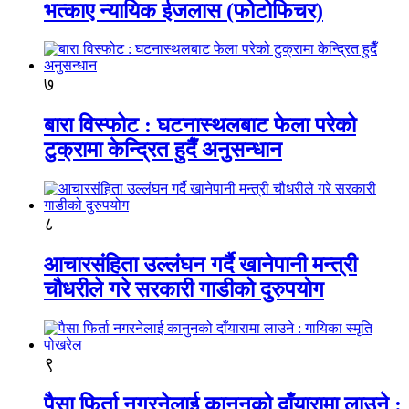
भत्काए न्यायिक ईजलास (फोटोफिचर)
७
बारा विस्फोट : घटनास्थलबाट फेला परेको
टुक्रामा केन्द्रित हुदैँ अनुसन्धान
८
आचारसंहिता उल्लंघन गर्दै खानेपानी मन्त्री
चौधरीले गरे सरकारी गाडीको दुरुपयोग
९
पैसा फिर्ता नगरनेलाई कानुनको दाँयारामा लाउने :