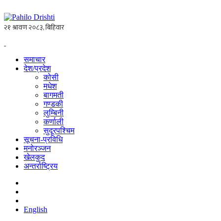
समाचार
देश/प्रदेश
कोसी
मधेश
बागमती
गण्डकी
लुम्बिनी
कर्णाली
सुदूरपश्चिम
सूचना-प्रविधि
मनोरञ्जन
खेलकुद
अन्तर्राष्ट्रिय
English