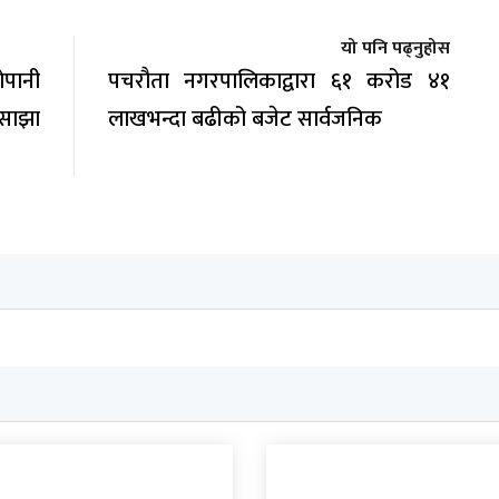
यो पनि पढ्नुहोस
ोपानी
पचरौता नगरपालिकाद्वारा ६१ करोड ४१
 साझा
लाखभन्दा बढीको बजेट सार्वजनिक