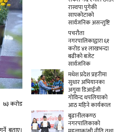
रास्वपा पुगेकी
सापकोटाको
सार्वजनिक असन्तुष्टि
पचरौता
नगरपालिकाद्वारा ६१
करोड ४१ लाखभन्दा
बढीको बजेट
सार्वजनिक
मधेश प्रदेश प्रहरीमा
सुधार अभियानका
अगुवा डिआईजी
गोविन्द थपलियाको
लले ७३ करोड
आठ महिने कार्यकाल
बुढानीलकण्ठ
नगरपालिकाको
र्ने बताए।
महत्वाकांक्षी नीति तथा