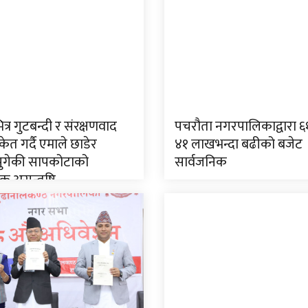
ित्र गुटबन्दी र संरक्षणवाद
पचरौता नगरपालिकाद्वारा 
केत गर्दै एमाले छाडेर
४१ लाखभन्दा बढीको बजेट
 पुगेकी सापकोटाको
सार्वजनिक
क असन्तुष्टि