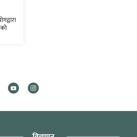
ोगद्वारा
ाको
विज्ञापन