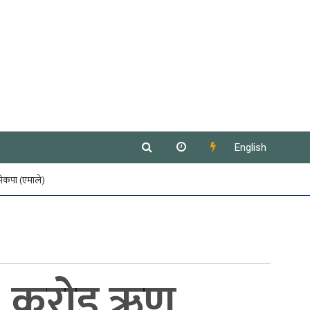
English
नेकपा (एमाले)
 ७३ करोड ऋण