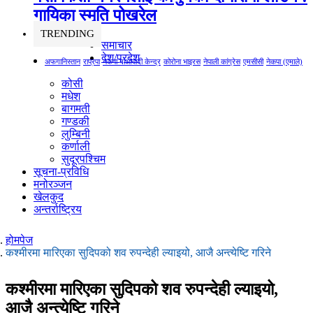
गायिका स्‍मृति पोखरेल
TRENDING
समाचार
देश/प्रदेश
अफगानिस्तान
राप्रपा
नेकपा माओवादी केन्द्र
कोरोना भाइरस
नेपाली कांग्रेस
एमसीसी
नेकपा (एमाले)
कोसी
मधेश
बागमती
गण्डकी
लुम्बिनी
कर्णाली
सुदूरपश्चिम
सूचना-प्रविधि
मनोरञ्जन
खेलकुद
अन्तर्राष्ट्रिय
होमपेज
कश्मीरमा मारिएका सुदिपको शव रुपन्देही ल्याइयो, आजै अन्त्येष्टि गरिने
कश्मीरमा मारिएका सुदिपको शव रुपन्देही ल्याइयो,
आजै अन्त्येष्टि गरिने