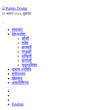
समाचार
देश/प्रदेश
कोसी
मधेश
बागमती
गण्डकी
लुम्बिनी
कर्णाली
सुदूरपश्चिम
सूचना-प्रविधि
मनोरञ्जन
खेलकुद
अन्तर्राष्ट्रिय
English