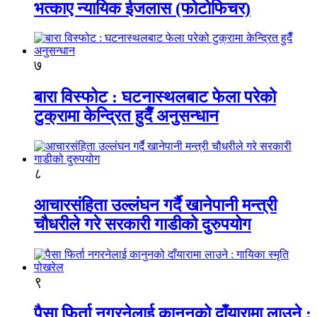
भत्काए न्यायिक ईजलास (फोटोफिचर)
७
बारा विस्फोट : घटनास्थलबाट फेला परेको
टुक्रामा केन्द्रित हुदैँ अनुसन्धान
८
आचारसंहिता उल्लंघन गर्दै खानेपानी मन्त्री
चौधरीले गरे सरकारी गाडीको दुरुपयोग
९
पैसा फिर्ता नगरनेलाई कानुनको दाँयारामा लाउने :