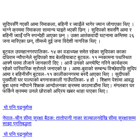
सुदिपसँगै गएकी आमा रिमाकला, बहिनी र ज्वाइँले भागेर ज्यान जोगाएका थिए ।
भाग्ने क्रममा रिमाकला सामान्य घाइते भएकी छिन् । सुदिपको शवसँगै आमा र
बहिनी ज्वाइँ पनि रुपन्देही आएका छन् । उक्त आतंकवादी घटनामा कम्तिमा २६
जना मारिएका छन्, तीमध्ये दुई जना विदेशी नागरिक थिए ।
बुटवल उपमहानगरपालिका- १४ का वडाध्यक्ष समेत रहेका सुदिपका काका
दधिराम न्यौपानेले सुदिपको शव बेलहियाबाट बुटवल- ११ म्नकामना पथस्थित
आफ्नै घरमा लैजाने जानकारी दिए । आजै उनको अन्त्येष्टि गरिने कार्यक्रम
रहेको पारिवारिक स्रोतले जनाएको छ । आमा-बुवाको सम्बन्ध विच्छेदपछि सुदिप
आमा र बहिनीसँग बुटवल–११ कालीकानगरमा बस्दै आएका थिए । सुदीपको
पुर्ख्याैली घर पाल्पाको बगनासकाली गाउँपालिका- ४ हो । शिक्षण पेशामा आवद्ध
बुबा ध्रुव न्यौपाने शिक्षक आन्दोलनका क्रममा काठमाडौंमा थिए। मंगलबार घर
फर्किने क्रममा उनले छोराको अप्रिय खबर थाहा पाएका थिए।
यो पनि पढ्नुहोस
नेपाल–चीन सीमा सुरक्षा बैठक: तातोपानी नाका सञ्चालनदेखि सीमा सुरक्षासम्म
साझा प्रतिबद्धता
यो पनि पढ्नुहोस