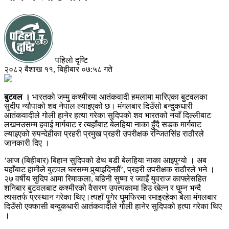
पहिलो दृष्टि
२०८२ बैशाख ११, बिहीबार ०७:५८ गते
बुटवल ।
भारतको जम्मु कश्मीरमा आतंकवादी हमलामा मारिएका बुटवलका
सुदीप न्यौपाको शव नेपाल ल्याइएको छ। मंगलबार दिउँसो बन्दुकधारी
आतंकवादीले गोली हानेर हत्या गरेका सुदिपको शव भारतको नयाँ दिल्लीबाट
लखनउसम्म हवाई मार्गबाट र त्यहाँबाट बेलहिया नाका हुँदै सडक मार्गबाट
ल्याइएको रुपन्देहीका प्रहरी प्रमुख प्रहरी उपरीक्षक रन्जितसिंह राठौरले
जानकारी दिए ।
‘आज (बिहीबार) बिहान सुदिपको डेथ बडी बेलहिया नाका आइपुग्यो । अब
यहाँबाट हामीले बुटवल घरसम्म पुर्‍याइदिन्छौं’, प्रहरी उपरीक्षक राठौरले भने ।
२७ वर्षीय सुदिप आमा रिमाकला, बहिनी सुष्मा र ज्वाइँ युवराज काफ्लेसहित
शनिबार बुटवलबाट कश्मीरको वैसरण उपत्यकामा हिउ खेल्न र घुम्न भन्दै
त्यसतर्फ प्रस्थान गरेका थिए।त्यहाँ पुगेर घुमफिरमा रमाइरहेका बेला मंगलबार
दिउँसो एक्कासी बन्दुकधारी आतंकवादीले गोली हानेर सुदिपको हत्या गरेका थिए
।