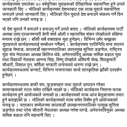
कार्यक्रममा एमालेका ४० वर्षमुनिका युवाहरूको ऐतिहासिक सहभागिता हुने उनले
जानकारी दिए । भोलिको कार्यक्रममा देशभरबाट एक लाख युवाले सहभागिता
जनाउने उनले जानकारी दिए। भोलिको दिन युवाले देश बनाउने संकल्प गर्ने दिन
भएको पनि उनको भनाइ छ ।
यो देश युवाले नै बनाउने र बनाउनु पर्ने उनले बताए । भोलिको कार्यक्रममा पार्टी
अध्यक्ष एवम् प्रधानमन्त्री केपी शर्मा ओली र महासचिव शंकर पोखरेलले संक्षिप्त
मन्तव्य राख्ने छन् । बाँकी सबै वक्ताहरू युवा हुनेछन्। विभिन्न उमेर समूहका
युवाहरूले कार्यक्रमलाई सम्बोधन गर्नेछन् । कार्यक्रममा प्रतिनिधि सभा सदस्य
सुहाङ नेम्वाङ, काठमाडौं महानगरपालिका उपप्रमुख सुनिता डङ्गोल, राष्ट्रिय
युवा संघ नेपालका अध्यक्ष क्षितिज थेबे, अनेरास्ववियु अध्यक्ष समिक बडाल युवा
तथा विद्यार्थी नेताहरू आनन्द सिंह, विष्णु पोखरेले अश्विनी सेख, शिवकुमारी
चौधारी, विशाल पुन, शर्मिला भण्डारी लगायतले धारणा राख्ने छन् ।
कार्यक्रमस्थलमा कन्सर्ट, विभिन्न नाचगानका साथै सांस्कृतिक झाँकी प्रदर्शन
हुनेछन् ।
कार्यक्रमस्थलमा कफी सप, फुडसपहरु तथा युवाले उत्पादन गरेका
सामानहरूको स्टल समेत राखिने भएको छ। भोलिको कार्यक्रम नितान्त फरक
कार्यक्रम हुने आयोजकले जनाको छ।कार्यक्रमको मञ्च आज बेलुकासम्म तयार
हुने बताइएको छ । भोलिको कार्यक्रमको मञ्च समेत विशेष हुने आयोजकको
भनाइ छ । पत्रकार सम्मेलनमा काठमाडौं उपमहानगरपालिका प्रमुख सुनिता
डङ्गोल तथा प्रेस चौतारी नेपालका अध्यक्ष गणेश पाण्डे, अनेरास्ववियुका अध्यक्ष
समिक बडाल पनि सहभागी थिए ।