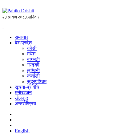
समाचार
देश/प्रदेश
कोसी
मधेश
बागमती
गण्डकी
लुम्बिनी
कर्णाली
सुदूरपश्चिम
सूचना-प्रविधि
मनोरञ्जन
खेलकुद
अन्तर्राष्ट्रिय
English