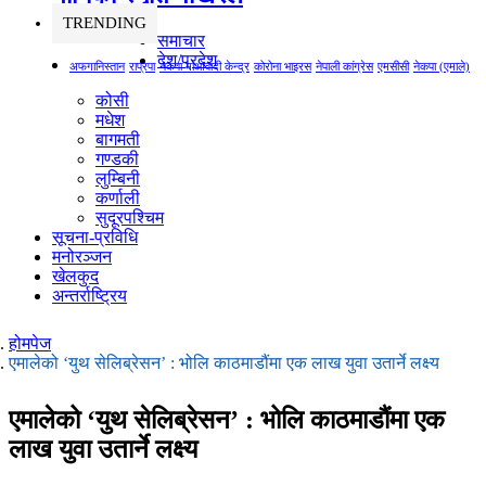
TRENDING
समाचार
देश/प्रदेश
अफगानिस्तान
राप्रपा
नेकपा माओवादी केन्द्र
कोरोना भाइरस
नेपाली कांग्रेस
एमसीसी
नेकपा (एमाले)
कोसी
मधेश
बागमती
गण्डकी
लुम्बिनी
कर्णाली
सुदूरपश्चिम
सूचना-प्रविधि
मनोरञ्जन
खेलकुद
अन्तर्राष्ट्रिय
होमपेज
एमालेको ‘युथ सेलिब्रेसन’ : भोलि काठमाडौंमा एक लाख युवा उतार्ने लक्ष्य
एमालेको ‘युथ सेलिब्रेसन’ : भोलि काठमाडौंमा एक
लाख युवा उतार्ने लक्ष्य