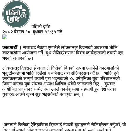
पहिलो दृष्टि
२०८२ बैशाख १०, बुधबार १८:३१ गते
काठमाडौं ।
सत्तारुढ नेकपा एमालेले लोकतन्त्र दिवसको अवसरमा भोलि
काठमाडौंमा आयोजना गर्ने ‘युथ सेलिब्रेशसन’ विशेष कार्यक्रमको तयारी पूरा
भएको जनाएको छ।
लोकतन्त्र दिवसलाई जनताले जितेको दिनको रूपमा एमालेले काठमाडौंको
भृकुटीमण्डपमा भोलि दिउँसो १ बजेबाट यथ सेलिब्रेसन गर्दै छ । भोलि हुने
कार्यक्रमको सम्पूर्ण तयारी पूरा भइसकेको ४० वर्षमुनिका युवा परिचालनको
जिम्मा पाएका युवा संघका अध्यक्ष क्षितिज थेबेले जानकारी दिए । बुधबार
आयोजित पत्रकार सम्मेलनमा उनले कार्यक्रममा सहभागी हुन देश भरका
युवाहरू आउने क्रम सुरु भइसकेको बताएका छन् ।
‘जनताले जितेको ऐतिहासिक दिनलाई नेपाली युवाहरूले सेलिब्रेशन गर्नुपर्छ, यो
दिनलाई युवाले लोकतन्त्रको उत्सवको रूपमा मनाउने छन्’, उन्ले भने ।