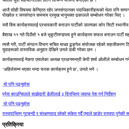
भेलाले युवा सहभागिताका लागि विभिन्न योजना बनाएको छ ।
आजै सोही विषयमा केन्द्रित रहेर जनसंगठनका पदाधिकारीहरूको भेला पनि सम्
पोखरेल र जनसंगठन समन्वय प्रमुख भानुभक्त ढकालले सम्बोधन गरेका थिए ।
यसै बिच कार्यक्रमलाई प्रभावकारी बनाउन पार्टीको उपत्यका कोर सिटी स्थानीय प
बैशाख ११ गते दिउँसो १ बजे भृकुटीमण्डपमा हुने कार्यक्रम सफल बनाउन पार्टी म
त्यसै गरी, पार्टी संगठन विभाग सचिव माधव ढुङ्गेल संयोजक रहेको सहजीकरण ट
युवाहरूको वास्तविक अनुहार देखिने उनले दाबी गरेका छन ।
कार्यक्रमलाई नेकपा एमालेका अध्यक्ष प्रधानमन्त्री केपी शर्मा ओलीले सम्बोधन गर्
‘अहिलेसम्म भएका भन्दा फरक कार्यक्रम हुने छ’, उनले भने ।
यो पनि पढ्नुहोस
प्रेस काउन्सिलले साझेदारी डेलीलाई ३ दिनभित्र जवाफ पेश गर्न निर्देशन
यो पनि पढ्नुहोस
रास्वपाभित्र गुटबन्दी र संरक्षणवाद रहेको संकेत गर्दै एमाले छाडेर रास्वपा पुगेक
प्रतिक्रिया