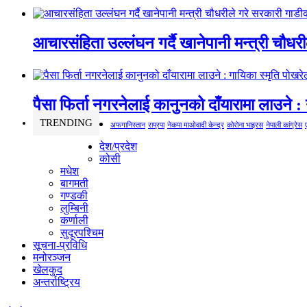
आचारसंहिता उल्लंघन गर्दै खानेपानी मन्त्री चौधर
पैसा फिर्ता नगरनेलाई कानुनको दाँयारामा लाउने : 
TRENDING
अफगानिस्तान
राप्रपा
नेकपा माओवादी केन्द्र
कोरोना भाइरस
नेपाली कांग्रेस
देश/प्रदेश
कोसी
मधेश
बागमती
गण्डकी
लुम्बिनी
कर्णाली
सुदूरपश्चिम
सूचना-प्रविधि
मनोरञ्जन
खेलकुद
अन्तर्राष्ट्रिय