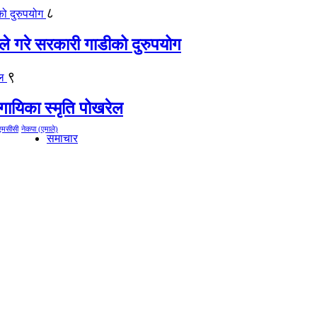
८
ीले गरे सरकारी गाडीको दुरुपयोग
९
गायिका स्‍मृति पोखरेल
एमसीसी
नेकपा (एमाले)
समाचार