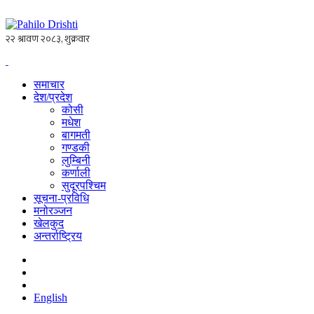
समाचार
देश/प्रदेश
कोसी
मधेश
बागमती
गण्डकी
लुम्बिनी
कर्णाली
सुदूरपश्चिम
सूचना-प्रविधि
मनोरञ्जन
खेलकुद
अन्तर्राष्ट्रिय
English