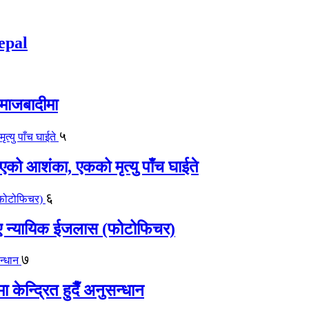
epal
समाजबादीमा
५
एको आशंका, एकको मृत्यु पाँच घाईते
६
काए न्यायिक ईजलास (फोटोफिचर)
७
केन्द्रित हुदैँ अनुसन्धान