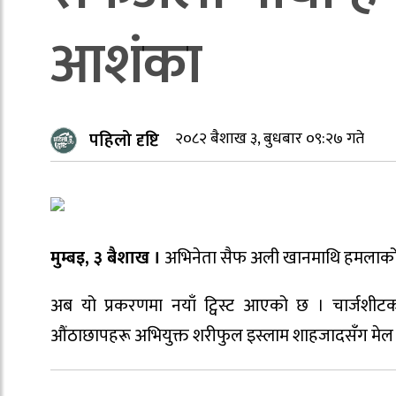
आशंका
पहिलो दृष्टि
२०८२ बैशाख ३, बुधबार ०९:२७ गते
मुम्बइ, ३ बैशाख ।
अभिनेता सैफ अली खानमाथि हमलाको मु
अब यो प्रकरणमा नयाँ ट्विस्ट आएको छ । चार्जशीट
औंठाछापहरू अभियुक्त शरीफुल इस्लाम शाहजादसँग मेल ख