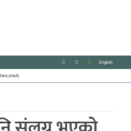
English
नेकपा (एमाले)
नि संलग्न भएको