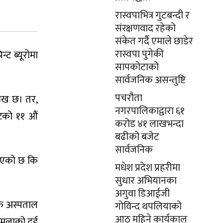
रास्वपाभित्र गुटबन्दी र
संरक्षणवाद रहेको
संकेत गर्दै एमाले छाडेर
रास्वपा पुगेकी
ट ब्यूरोमा
सापकोटाको
सार्वजनिक असन्तुष्टि
पचरौता
लेख छ। तर,
नगरपालिकाद्वारा ६१
्टको ११ औं
करोड ४१ लाखभन्दा
बढीको बजेट
सार्वजनिक
भनिएको छ कि
मधेश प्रदेश प्रहरीमा
सुधार अभियानका
अगुवा डिआईजी
ै अस्पताल
गोविन्द थपलियाको
आठ महिने कार्यकाल
हमलाको दुई