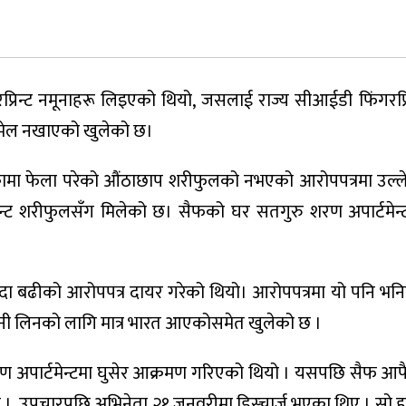
न्ट नमूनाहरू लिइएको थियो, जसलाई राज्य सीआईडी ​​फिंगरप्रिन्
मेल नखाएको खुलेको छ।
ढोकामा फेला परेको औंठाछाप शरीफुलको नभएको आरोपपत्रमा उल्
न्ट शरीफुलसँग मिलेको छ। सैफको घर सतगुरु शरण अपार्टमेन
ष्ठभन्दा बढीको आरोपपत्र दायर गरेको थियो। आरोपपत्रमा यो पनि 
नी लिनको लागि मात्र भारत आएकोसमेत खुलेको छ ।
अपार्टमेन्टमा घुसेर आक्रमण गरिएको थियो । यसपछि सैफ आफ
ो । उपचारपछि अभिनेता २१ जनवरीमा डिस्चार्ज भएका थिए । सो 