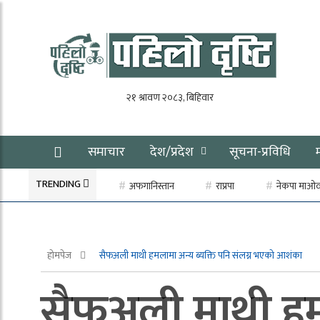
समाचार
देश/प्रदेश
सूचना-प्रविधि
TRENDING
अफगानिस्तान
राप्रपा
नेकपा माओवाद
होमपेज
सैफअली माथी हमलामा अन्य ब्यक्ति पनि संलग्न भएको आशंका
सैफअली माथी हमल