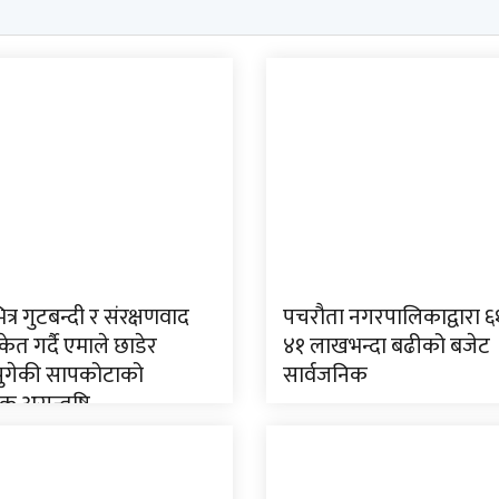
ित्र गुटबन्दी र संरक्षणवाद
पचरौता नगरपालिकाद्वारा 
केत गर्दै एमाले छाडेर
४१ लाखभन्दा बढीको बजेट
 पुगेकी सापकोटाको
सार्वजनिक
क असन्तुष्टि