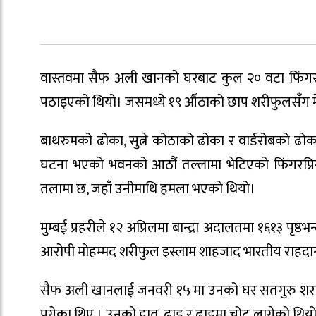
वास्तवमा सैफ अली खानको घरबाट कुल २० वटा फिंगरप्रि
पठाइएको थियो। जसमध्ये १९ औँठाको छाप शरीफुलसँग 
बाथरुमको ढोका, सुत्ने कोठाको ढोका र वार्डरोबको 
घटना भएको भवनको आठौं तल्लामा भेटिएको फिंगरप्रि
तलामा छ, जहाँ उनीमाथि हमला भएको थियो।
मुम्बई प्रहरीले १२ अप्रिलमा बान्द्रा अदालतमा १६१३ पृ
आरोपी मोहम्मद शरीफुल इस्लाम शाहजाद भारतीय राहदा
सैफ अली खानलाई जनवरी १५ मा उनको घर सतगुरु शरण 
पुगेका थिए । उनको हात, ढाड र ढाडमा चोट लागेको थिय