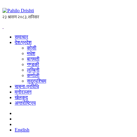
समाचार
देश/प्रदेश
कोसी
मधेश
बागमती
गण्डकी
लुम्बिनी
कर्णाली
सुदूरपश्चिम
सूचना-प्रविधि
मनोरञ्जन
खेलकुद
अन्तर्राष्ट्रिय
English