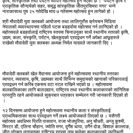
कृषि, सांस्कृतिक तथा पर्यटन व्यापार महोत्सव हुने भएको छ । ‘पर्यटन कृषि र
प्राकृतिक सौन्दर्यको सहर, समृद्ध सांस्कृतिक जीतपुरसिमरा नगर’ भन्ने
नाराकासाथ पुष २५ गतेदेखि माघ ७ गतेसम्म महोत्सव हुन लागेको हो ।
श्री मौवादेवी युवा क्लबको आयोजना तथा लालिगुराँस क्रेयचन मिडिया
नेपालको व्यवस्थापनमा पहिलो पटक बडहर्वामा महोत्सव गर्न लागिएको हो ।
महोत्सवले बडहर्वालाई राष्ट्रिय स्तरमा चिनाउनुका साथै स्थानीय स्तरको कृषि,
उद्यम, कला, संस्कृति, पर्यटन, खेलकुदको प्रवद्र्धन गर्ने अपेक्षा आफूहरुले
राखेको मौवादेवी युवा क्लबका अध्यक्ष निर्मल यादवले जानकारी दिए ।
मौवादेवी क्लबको खेल मैदानमा आयोजना हुने महोत्सवमा स्थानीय स्तरका
व्यापार, व्यवसाय, कृषि, उद्यमका साथै विभिन्न समुदायको खानाको परिकारलाई
प्रवद्र्धन गर्न करिब एकसय वटा स्टल राखिने भएको छ । महोत्सवमा
बालबालिकाका लागि बालउद्यान, राष्ट्रिय तथा स्थानीय कलाकारको सांगितिक
प्रस्तुति रहने आयोजकले सुक्रबार पत्रकार सम्मेलन गरी जानकारी दिएको हो
।
१२ दिनसम्म आयोजना हुने महोत्सवमा स्थानीय कला र संस्कृतिलाई
प्राथमिकताका साथ प्रवद्र्धन गर्ने लक्ष्य आयोजकले लिएको छ । यसैगरी
महोत्सव अवधिभर प्रिति पासवान, राजा भोजपुरिया, अनु चौधरी, अन्जु कुश्मी,
मिस्टर डी, एलिना चौहान, ज्योति मगर, दुर्गेश थापा, उर्गेन दोङ, बिशाल काल्ताङ,
जीतु लोप्चन लगायतका राष्ट्रिय स्तरमा नाम चलेका कलाकारको उपस्थिती