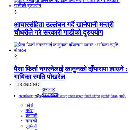
८
आचारसंहिता उल्लंघन गर्दै खानेपानी मन्त्री
चौधरीले गरे सरकारी गाडीको दुरुपयोग
९
पैसा फिर्ता नगरनेलाई कानुनको दाँयारामा लाउने :
गायिका स्‍मृति पोखरेल
TRENDING
समाचार
देश/प्रदेश
अफगानिस्तान
राप्रपा
नेकपा माओवादी केन्द्र
कोरोना भाइरस
नेपाली कांग्रेस
एमसीसी
नेकपा (एमाले)
कोसी
मधेश
बागमती
गण्डकी
लुम्बिनी