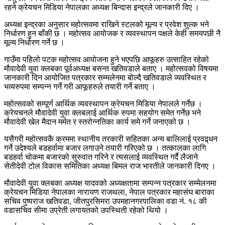
रहने क्रेयचन मिडिया नेपालका अध्यक्ष बिन्दास इन्द्रले जानकारी दिए ।
अध्यक्ष इन्द्रका अनुसार महोत्सवमा राखिने स्टलको मूल्य र प्रवेश शुल्क भने
निर्धारण हुन बाँकी छ । महोत्सव आयोजक र व्यवस्थापन पक्षले केही समयपछी नै
मूल्य निर्धारण गर्ने छ ।
गाउँमा पहिलो पटक महोत्सव आयोजना हुने भएपछि आफूहरु उत्साहित रहेको
मौवादेवी युवा क्लबका पूर्वअध्यक्ष बसन्त खतिवडाले बताए । महोत्सवको विषयमा
जानकारी दिन आयोजित पत्रकार सम्मलेनमा बोल्दै खतिवडाले व्यवस्थित र
भव्यरुपमा सम्पन्न गर्ने गरी आफूहरुले तयारी गर्ने बताए ।
महोत्सवको सम्पूर्ण आर्थिक व्यवस्थापन क्रेयचन मिडिया नेपालले गर्नेछ ।
क्रेयचनले मौवादेवी युवा क्लबलाई आर्थिक रुपमा सहयोग समेत गर्नेछ भने
मौवादेवी खेल मैदान मर्मत र स्तरोन्नतिका कार्य समे गर्ने जनाएको छ ।
यसैगरी महोत्सवकै क्रममा स्थानीय तरकारी सहितका अन्य बालिलाई प्रवद्र्धन
गर्ने उदेश्यले बडहर्वामा बजार लगाउने तयारी गरिएको छ । तत्कालका लागि
बडहर्वा चोकमा बजारको सुरुवात गरिने र त्यसलाई व्यवस्थित गर्दै लैजाने
सेतीदेवी टोल विकास समितिका अध्यक्ष बिमल राज भारतीले जानकारी दिनए ।
मौवादेवी युवा क्लबका अध्यक्ष यादवको अध्यक्षतामा सम्पन्न पत्रकार सम्मेलनमा
क्रेयचन मिडिया नेपालका नारायण राजथला, नेपाल पत्रकार महासंघ बाराका
सचिव पुष्पराज खतिवडा, जीतपुरसिमरा उपमहानगरपालिका वडा नं. १८ की
वडासचिव सीमा उप्रेती लगायतको उपस्थिती रहेको थियो ।