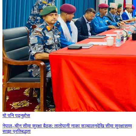
यो पनि पढ्नुहोस
नेपाल–चीन सीमा सुरक्षा बैठक: तातोपानी नाका सञ्चालनदेखि सीमा सुरक्षासम्म
साझा प्रतिबद्धता