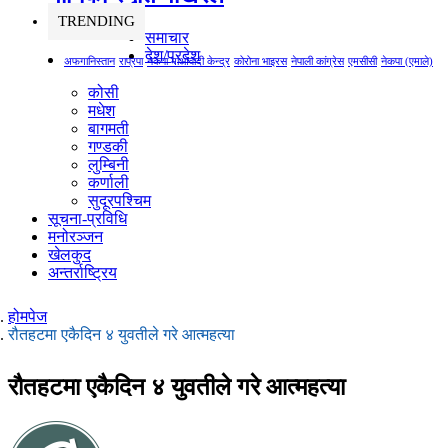
TRENDING
समाचार
देश/प्रदेश
अफगानिस्तान
राप्रपा
नेकपा माओवादी केन्द्र
कोरोना भाइरस
नेपाली कांग्रेस
एमसीसी
नेकपा (एमाले)
कोसी
मधेश
बागमती
गण्डकी
लुम्बिनी
कर्णाली
सुदूरपश्चिम
सूचना-प्रविधि
मनोरञ्जन
खेलकुद
अन्तर्राष्ट्रिय
होमपेज
रौतहटमा एकैदिन ४ युवतीले गरे आत्महत्या
रौतहटमा एकैदिन ४ युवतीले गरे आत्महत्या