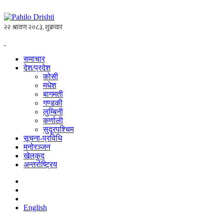
समाचार
देश/प्रदेश
कोसी
मधेश
बागमती
गण्डकी
लुम्बिनी
कर्णाली
सुदूरपश्चिम
सूचना-प्रविधि
मनोरञ्जन
खेलकुद
अन्तर्राष्ट्रिय
English