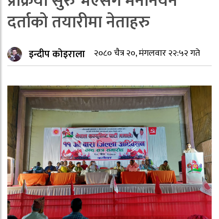
प्रक्रिया सुरु भएसंगै मनोनयन
दर्ताको तयारीमा नेताहरु
इन्दीप कोइराला
२०८० चैत्र २०, मंगलवार २२:५२ गते