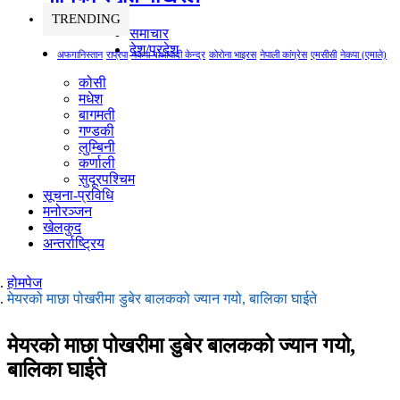
TRENDING
समाचार
देश/प्रदेश
अफगानिस्तान
राप्रपा
नेकपा माओवादी केन्द्र
कोरोना भाइरस
नेपाली कांग्रेस
एमसीसी
नेकपा (एमाले)
कोसी
मधेश
बागमती
गण्डकी
लुम्बिनी
कर्णाली
सुदूरपश्चिम
सूचना-प्रविधि
मनोरञ्जन
खेलकुद
अन्तर्राष्ट्रिय
होमपेज
मेयरको माछा पोखरीमा डुबेर बालकको ज्यान गयो, बालिका घाईते
मेयरको माछा पोखरीमा डुबेर बालकको ज्यान गयो,
बालिका घाईते