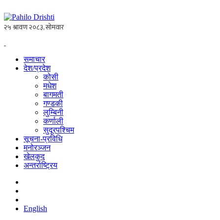
समाचार
देश/प्रदेश
कोसी
मधेश
बागमती
गण्डकी
लुम्बिनी
कर्णाली
सुदूरपश्चिम
सूचना-प्रविधि
मनोरञ्जन
खेलकुद
अन्तर्राष्ट्रिय
English