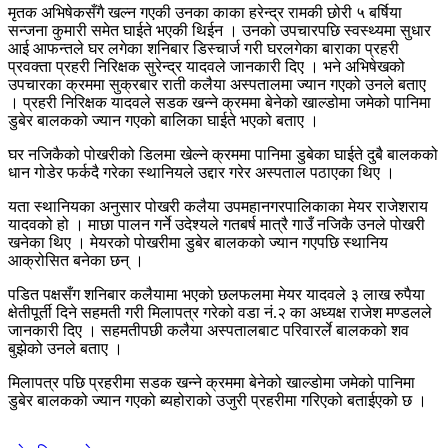
मृतक अभिषेकसँगै खल्न गएकी उनका काका हरेन्द्र रामकी छोरी ५ बर्षिया
सन्जना कुमारी समेत घाईते भएकी थिईन । उनको उपचारपछि स्वस्थ्यमा सुधार
आई आफन्तले घर लगेका शनिबार डिस्चार्ज गरी घरलगेका बाराका प्रहरी
प्रवक्ता प्रहरी निरिक्षक सुरेन्द्र यादवले जानकारी दिए । भने अभिषेखको
उपचारका क्रममा सुक्रबार राती कलैया अस्पतालमा ज्यान गएको उनले बताए
। प्रहरी निरिक्षक यादवले सडक खन्ने क्रममा बेनेको खाल्डोमा जमेको पानिमा
डुबेर बालकको ज्यान गएको बालिका घाईते भएको बताए ।
घर नजिकैको पोखरीको डिलमा खेल्ने क्रममा पानिमा डुबेका घाईते दुबै बालकको
धान गोडेर फर्कदै गरेका स्थानियले उद्दार गरेर अस्पताल पठाएका थिए ।
यता स्थानियका अनुसार पोखरी कलैया उपमहानगरपालिकाका मेयर राजेशराय
यादवको हो । माछा पालन गर्ने उदेश्यले गतबर्ष मात्रै गाउँ नजिकै उनले पोखरी
खनेका थिए । मेयरको पोखरीमा डुबेर बालकको ज्यान गएपछि स्थानिय
आक्रोसित बनेका छन् ।
पडित पक्षसँग शनिबार कलैयामा भएको छलफलमा मेयर यादवले ३ लाख रुपैया
क्षेतीपूर्ती दिने सहमती गरी मिलापत्र गरेको वडा नं.२ का अध्यक्ष राजेश मण्डलले
जानकारी दिए । सहमतीपछी कलैया अस्पतालबाट परिवारर्ले बालकको शव
बुझेको उनले बताए ।
मिलापत्र पछि प्रहरीमा सडक खन्ने क्रममा बेनेको खाल्डोमा जमेको पानिमा
डुबेर बालकको ज्यान गएको ब्यहोराको उजुरी प्रहरीमा गरिएको बताईएको छ ।