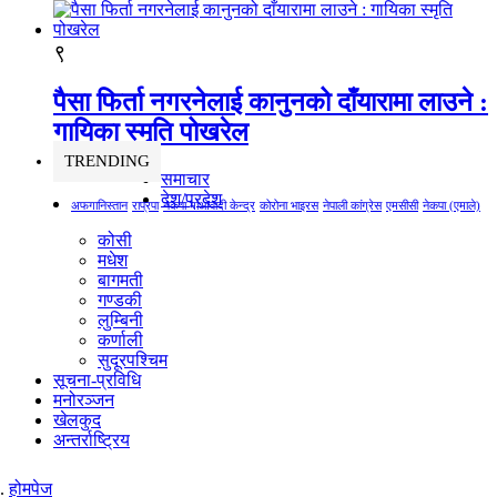
९
पैसा फिर्ता नगरनेलाई कानुनको दाँयारामा लाउने :
गायिका स्‍मृति पोखरेल
TRENDING
समाचार
देश/प्रदेश
अफगानिस्तान
राप्रपा
नेकपा माओवादी केन्द्र
कोरोना भाइरस
नेपाली कांग्रेस
एमसीसी
नेकपा (एमाले)
कोसी
मधेश
बागमती
गण्डकी
लुम्बिनी
कर्णाली
सुदूरपश्चिम
सूचना-प्रविधि
मनोरञ्जन
खेलकुद
अन्तर्राष्ट्रिय
होमपेज