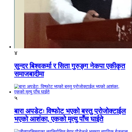
४
सुन्दर बिश्वकर्मा र सिता गुरुङ्ग नेकपा एकीकृत
समाजबादीमा
५
बारा अपडेटः विष्फोट भएको बस्तु प्रोजोक्टाईल
भएको आशंका, एकको मृत्यु पाँच घाईते