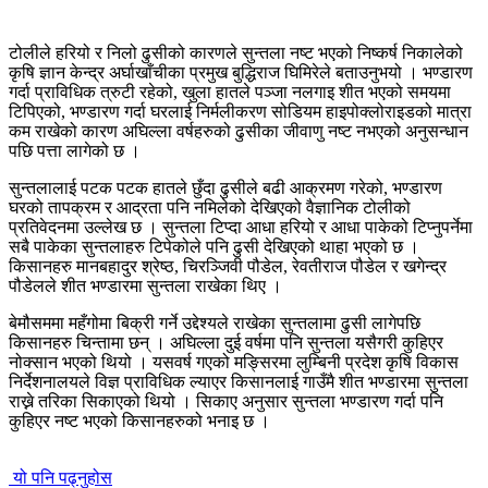
टोलीले हरियो र निलो ढुसीको कारणले सुन्तला नष्ट भएको निष्कर्ष निकालेको
कृषि ज्ञान केन्द्र अर्घाखाँचीका प्रमुख बुद्धिराज घिमिरेले बताउनुभयो । भण्डारण
गर्दा प्राविधिक त्रुटी रहेको, खुला हातले पञ्जा नलगाइ शीत भएको समयमा
टिपिएको, भण्डारण गर्दा घरलाई निर्मलीकरण सोडियम हाइपोक्लोराइडको मात्रा
कम राखेको कारण अघिल्ला वर्षहरुको ढुसीका जीवाणु नष्ट नभएको अनुसन्धान
पछि पत्ता लागेको छ ।
सुन्तलालाई पटक पटक हातले छुँदा ढुसीले बढी आक्रमण गरेको, भण्डारण
घरको तापक्रम र आद्रता पनि नमिलेको देखिएको वैज्ञानिक टोलीको
प्रतिवेदनमा उल्लेख छ । सुन्तला टिप्दा आधा हरियो र आधा पाकेको टिप्नुपर्नेमा
सबै पाकेका सुन्तलाहरु टिपेकोले पनि ढुसी देखिएको थाहा भएको छ ।
किसानहरु मानबहादुर श्रेष्ठ, चिरञ्जिवी पौडेल, रेवतीराज पौडेल र खगेन्द्र
पौडेलले शीत भण्डारमा सुन्तला राखेका थिए ।
बेमौसममा महँगोमा बिक्री गर्ने उद्देश्यले राखेका सुन्तलामा ढुसी लागेपछि
किसानहरु चिन्तामा छन् । अघिल्ला दुई वर्षमा पनि सुन्तला यसैगरी कुहिएर
नोक्सान भएको थियो । यसवर्ष गएको मङ्सिरमा लुम्बिनी प्रदेश कृषि विकास
निर्देशनालयले विज्ञ प्राविधिक ल्याएर किसानलाई गाउँमै शीत भण्डारमा सुन्तला
राख्ने तरिका सिकाएको थियो । सिकाए अनुसार सुन्तला भण्डारण गर्दा पनि
कुहिएर नष्ट भएको किसानहरुको भनाइ छ ।
यो पनि पढ्नुहोस