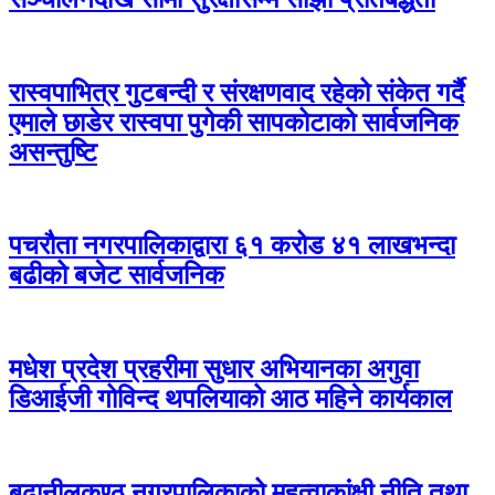
रास्वपाभित्र गुटबन्दी र संरक्षणवाद रहेको संकेत गर्दै
एमाले छाडेर रास्वपा पुगेकी सापकोटाको सार्वजनिक
असन्तुष्टि
पचरौता नगरपालिकाद्वारा ६१ करोड ४१ लाखभन्दा
बढीको बजेट सार्वजनिक
मधेश प्रदेश प्रहरीमा सुधार अभियानका अगुवा
डिआईजी गोविन्द थपलियाको आठ महिने कार्यकाल
बुढानीलकण्ठ नगरपालिकाको महत्वाकांक्षी नीति तथा