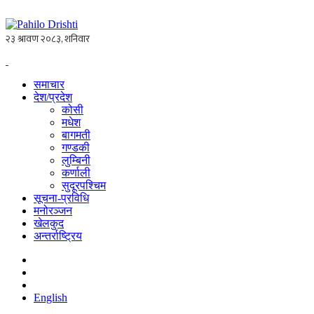
समाचार
देश/प्रदेश
कोसी
मधेश
बागमती
गण्डकी
लुम्बिनी
कर्णाली
सुदूरपश्चिम
सूचना-प्रविधि
मनोरञ्जन
खेलकुद
अन्तर्राष्ट्रिय
English