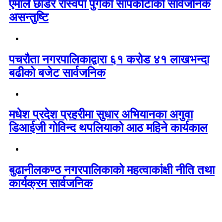
एमाले छाडेर रास्वपा पुगेकी सापकोटाको सार्वजनिक
असन्तुष्टि
पचरौता नगरपालिकाद्वारा ६१ करोड ४१ लाखभन्दा
बढीको बजेट सार्वजनिक
मधेश प्रदेश प्रहरीमा सुधार अभियानका अगुवा
डिआईजी गोविन्द थपलियाको आठ महिने कार्यकाल
बुढानीलकण्ठ नगरपालिकाको महत्वाकांक्षी नीति तथा
कार्यक्रम सार्वजनिक