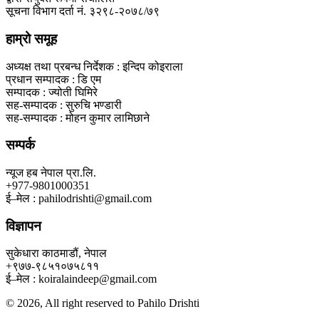
सूचना विभाग दर्ता नं. ३२९८-२०७८/७९
हाम्रो समूह
अध्यक्ष तथा प्रबन्ध निर्देशक : इन्दिप कोइराला
प्रधान सम्पादक : डि एम
सम्पादक : ज्योती घिमिरे
सह-सम्पादक : सुरुचि भण्डारी
सह-सम्पादक : मोहन कुमार लामिछाने
सम्पर्क
न्यूज हब नेपाल प्रा.लि.
+977-9801000351
ई–मेल : pahilodrishti@gmail.com
विज्ञापन
सुकेधारा काठमाडौं, नेपाल
+९७७-९८५१०७५८११
ई–मेल : koiralaindeep@gmail.com
© 2026, All right reserved to Pahilo Drishti