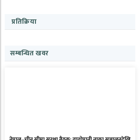
प्रतिक्रिया
सम्बन्धित खवर
नेपाल–चीन सीमा सुरक्षा बैठक: तातोपानी नाका सञ्चालनदेखि