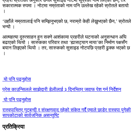
प्रहरी स्रोतका अनुसार उनले सुसाइड नोटमा थुप्रैको नाम लिएका छन्, तर
सकारात्मक रुपमा । नोटमा नम्रताको नाम पनि उल्लेख रहेको स्रोतले बतायो
।
‘उहाँले नम्रतालाई पनि सम्झिनुभएको छ, नराम्रो केही लेख्नुभएको छैन,’ स्रोतले
भन्यो ।
आत्महत्या दुरुत्साहन हुन सक्ने आशंकामा प्रहरीले घटनाको अनुसन्धान अघि
बढाएको थियो । सारुकका परिवार तथा ‘ह्यासट्याग माया’का निर्माण पक्षसँग
बयान लिइएको थियो । तर, सारुकको सुसाइड नोटपछि प्रहरी ढुक्क भएको छ
।
यो पनि पढ्नुहोस
प्रेस काउन्सिलले साझेदारी डेलीलाई ३ दिनभित्र जवाफ पेश गर्न निर्देशन
यो पनि पढ्नुहोस
रास्वपाभित्र गुटबन्दी र संरक्षणवाद रहेको संकेत गर्दै एमाले छाडेर रास्वपा पुगेकी
सापकोटाको सार्वजनिक असन्तुष्टि
प्रतिक्रिया