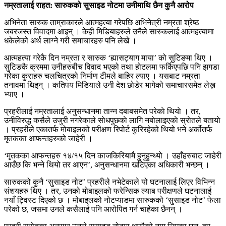
नम्रतालाई राहत: सारुकको सुसाइड नोटमा उनीमाथि छैन कुनै आरोप
अभिनेता सारुक ताम्राकारले आत्महत्या गरेपछि अभिनेत्री नम्रता श्रेष्ठ
जबरजस्त विवादमा आइन् । केही मिडियाहरुले उनैले सारुकलाई आत्महत्यामा
धकेलेको अर्थ लाग्ने गरी समाचारहरु पनि लेखे ।
आत्महत्या गरेकै दिन नम्रता र सारुक ‘ह्यासट्याग माया’ को सुटिङमा थिए ।
सुटिङकै क्रममा उनीहरुबीच विवाद भएको तथा होटलमा फर्किएपछि पनि झगडा
गरेका कुराहरु चलचित्रको निर्माण टीमले बाहिर ल्याए । यसबाट नम्रता
तनावमा थिइन् । कतिपय मिडियाले उनी देश छोडेर भागेको समाचारसमेत लेख्न
भ्याए ।
प्रहरीलाई नम्रतालाई अनुसन्धानमा तान्न दबाबसमेत परेकाे थियाे । तर,
उनीविरुद्ध कसैले उजुरी नगरेकाले साेधपुछकाे लागि नबाेलाइएकाे स्राेतले बतायाे
। प्रहरीले एकातर्फ मोबाइलको परीक्षण रिपोर्ट कुरिरहेको थियो भने अर्कोतर्फ
मृतकका आफन्तहरुको जाहेरी ।
‘मृतकका आफन्तहरु १४/१५ दिन काजकिरियामै हुनुहुन्थ्यो । उहाँहरुबाट जाहेरी
आउँछ कि भन्ने थियो तर आएन’, अनुसन्धानमा खटिएका अधिकारी भन्छन् ।
सारुकको कुनै ‘सुसाइड नोट’ प्रहरीले नभेटेकाले यो घटनालाई लिएर विभिन्न
संशयहरु थिए । तर, उनको मोबाइलको फरेन्सिक ल्याब परीक्षणले घटनालाई
नयाँ ट्विस्ट दिएको छ । मोबाइलको नोटप्याडमा सारुकको ‘सुसाइड नोट’ फेला
परेको छ, जसमा उनले कसैलाई पनि आरोपित गर्न चाहेका छैनन् ।