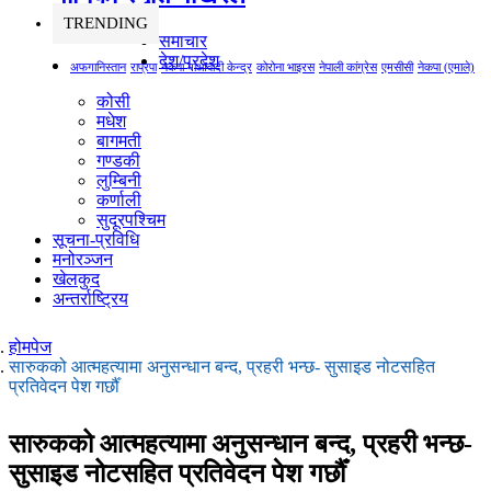
TRENDING
समाचार
देश/प्रदेश
अफगानिस्तान
राप्रपा
नेकपा माओवादी केन्द्र
कोरोना भाइरस
नेपाली कांग्रेस
एमसीसी
नेकपा (एमाले)
कोसी
मधेश
बागमती
गण्डकी
लुम्बिनी
कर्णाली
सुदूरपश्चिम
सूचना-प्रविधि
मनोरञ्जन
खेलकुद
अन्तर्राष्ट्रिय
होमपेज
सारुकको आत्महत्यामा अनुसन्धान बन्द, प्रहरी भन्छ- सुसाइड नोटसहित
प्रतिवेदन पेश गर्छौँ
सारुकको आत्महत्यामा अनुसन्धान बन्द, प्रहरी भन्छ-
सुसाइड नोटसहित प्रतिवेदन पेश गर्छौँ