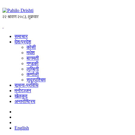
समाचार
देश/प्रदेश
कोसी
मधेश
बागमती
गण्डकी
लुम्बिनी
कर्णाली
सुदूरपश्चिम
सूचना-प्रविधि
मनोरञ्जन
खेलकुद
अन्तर्राष्ट्रिय
English