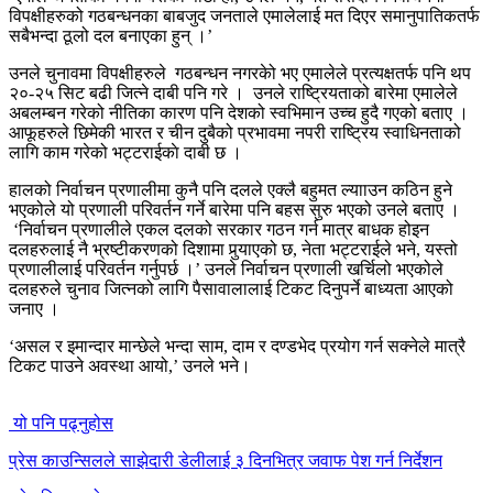
विपक्षीहरुको गठबन्धनका बाबजुद जनताले एमालेलाई मत दिएर समानुपातिकतर्फ
सबैभन्दा ठूलो दल बनाएका हुन् ।’
उनले चुनावमा विपक्षीहरुले गठबन्धन नगरकेो भए एमालेले प्रत्यक्षतर्फ पनि थप
२०-२५ सिट बढी जित्ने दाबी पनि गरे । उनले राष्ट्रियताको बारेमा एमालेले
अबलम्बन गरेको नीतिका कारण पनि देशको स्वभिमान उच्च हुदै गएको बताए ।
आफूहरुले छिमेकी भारत र चीन दुबैको प्रभावमा नपरी राष्ट्रिय स्वाधिनताको
लागि काम गरेको भट्टराईकाे दाबी छ ।
हालको निर्वाचन प्रणालीमा कुनै पनि दलले एक्लै बहुमत ल्यााउन कठिन हुने
भएकोले यो प्रणाली परिवर्तन गर्ने बारेमा पनि बहस सुरु भएको उनले बताए ।
‘निर्वाचन प्रणालीले एकल दलको सरकार गठन गर्न मात्र बाधक होइन
दलहरुलाई नै भ्रष्टीकरणको दिशामा पुर्‍याएको छ, नेता भट्टराईले भने, यस्तो
प्रणालीलाई परिवर्तन गर्नुपर्छ ।’ उनले निर्वाचन प्रणाली खर्चिलो भएकोले
दलहरुले चुनाव जित्नको लागि पैसावालालाई टिकट दिनुपर्ने बाध्यता आएको
जनाए ।
‘असल र इमान्दार मान्छेले भन्दा साम, दाम र दण्डभेद प्रयोग गर्न सक्नेले मात्रै
टिकट पाउने अवस्था आयो,’ उनले भने।
यो पनि पढ्नुहोस
प्रेस काउन्सिलले साझेदारी डेलीलाई ३ दिनभित्र जवाफ पेश गर्न निर्देशन