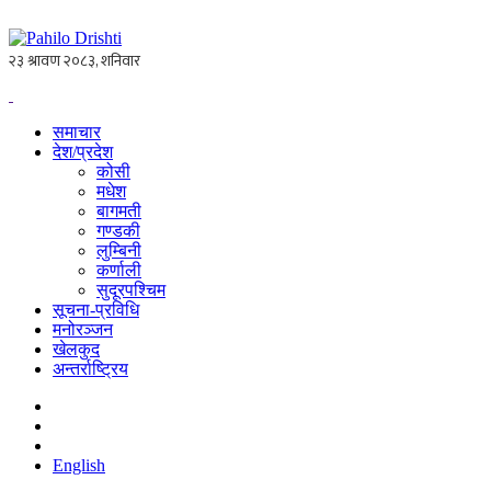
समाचार
देश/प्रदेश
कोसी
मधेश
बागमती
गण्डकी
लुम्बिनी
कर्णाली
सुदूरपश्चिम
सूचना-प्रविधि
मनोरञ्जन
खेलकुद
अन्तर्राष्ट्रिय
English