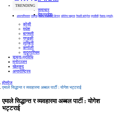
TRENDING
समाचार
देश/प्रदेश
अफगानिस्तान
राप्रपा
नेकपा माओवादी केन्द्र
कोरोना भाइरस
नेपाली कांग्रेस
एमसीसी
नेकपा (एमाले)
कोसी
मधेश
बागमती
गण्डकी
लुम्बिनी
कर्णाली
सुदूरपश्चिम
सूचना-प्रविधि
मनोरञ्जन
खेलकुद
अन्तर्राष्ट्रिय
होमपेज
एमाले सिद्धान्त र व्यवहारमा अब्बल पार्टी : योगेश भट्टराई
एमाले सिद्धान्त र व्यवहारमा अब्बल पार्टी : योगेश
भट्टराई