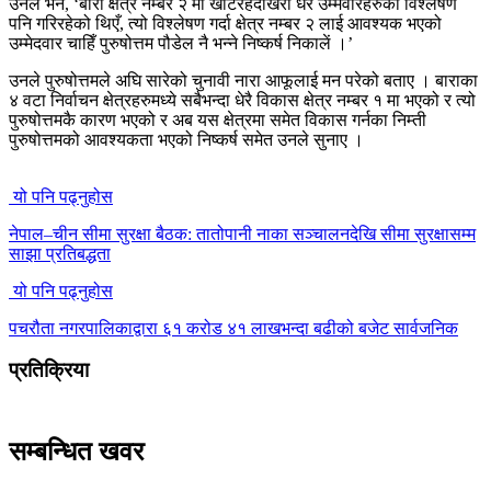
उनले भने, ‘बारा क्षेत्र नम्बर २ मा खटिरहँदाखेरी धेरै उम्मेवारहरुको विश्लेषण
पनि गरिरहेको थिएँ, त्यो विश्लेषण गर्दा क्षेत्र नम्बर २ लाई आवश्यक भएको
उम्मेदवार चाहिँ पुरुषोत्तम पौडेल नै भन्ने निष्कर्ष निकालें ।’
उनले पुरुषोत्तमले अघि सारेको चुनावी नारा आफूलाई मन परेको बताए । बाराका
४ वटा निर्वाचन क्षेत्रहरुमध्ये सबैभन्दा धेरै विकास क्षेत्र नम्बर १ मा भएको र त्यो
पुरुषोत्तमकै कारण भएको र अब यस क्षेत्रमा समेत विकास गर्नका निम्ती
पुरुषोत्तमको आवश्यकता भएको निष्कर्ष समेत उनले सुनाए ।
यो पनि पढ्नुहोस
नेपाल–चीन सीमा सुरक्षा बैठक: तातोपानी नाका सञ्चालनदेखि सीमा सुरक्षासम्म
साझा प्रतिबद्धता
यो पनि पढ्नुहोस
पचरौता नगरपालिकाद्वारा ६१ करोड ४१ लाखभन्दा बढीको बजेट सार्वजनिक
प्रतिक्रिया
सम्बन्धित खवर