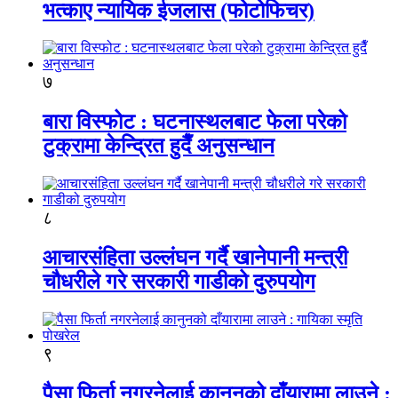
भत्काए न्यायिक ईजलास (फोटोफिचर)
७
बारा विस्फोट : घटनास्थलबाट फेला परेको
टुक्रामा केन्द्रित हुदैँ अनुसन्धान
८
आचारसंहिता उल्लंघन गर्दै खानेपानी मन्त्री
चौधरीले गरे सरकारी गाडीको दुरुपयोग
९
पैसा फिर्ता नगरनेलाई कानुनको दाँयारामा लाउने :