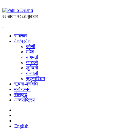
समाचार
देश/प्रदेश
कोसी
मधेश
बागमती
गण्डकी
लुम्बिनी
कर्णाली
सुदूरपश्चिम
सूचना-प्रविधि
मनोरञ्जन
खेलकुद
अन्तर्राष्ट्रिय
English