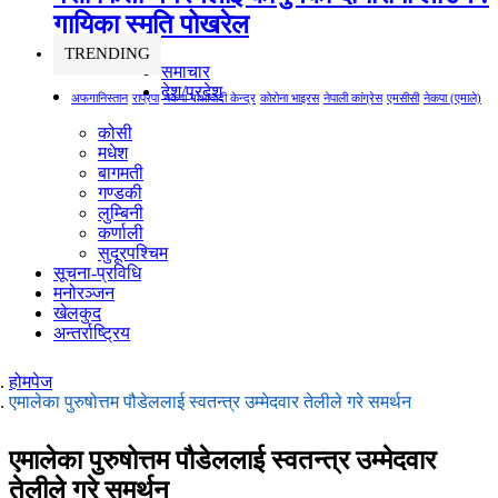
गायिका स्‍मृति पोखरेल
TRENDING
समाचार
देश/प्रदेश
अफगानिस्तान
राप्रपा
नेकपा माओवादी केन्द्र
कोरोना भाइरस
नेपाली कांग्रेस
एमसीसी
नेकपा (एमाले)
कोसी
मधेश
बागमती
गण्डकी
लुम्बिनी
कर्णाली
सुदूरपश्चिम
सूचना-प्रविधि
मनोरञ्जन
खेलकुद
अन्तर्राष्ट्रिय
होमपेज
एमालेका पुरुषोत्तम पौडेललाई स्वतन्त्र उम्मेदवार तेलीले गरे समर्थन
एमालेका पुरुषोत्तम पौडेललाई स्वतन्त्र उम्मेदवार
तेलीले गरे समर्थन