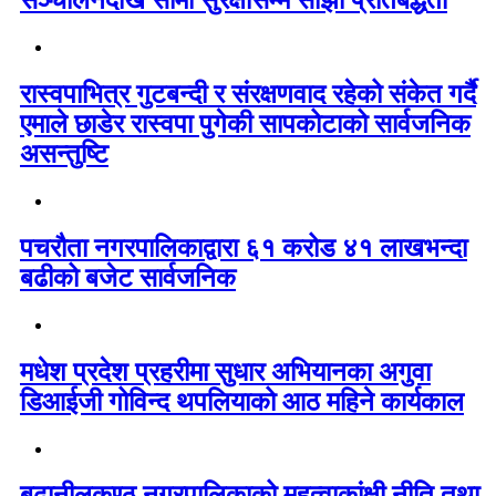
सञ्चालनदेखि सीमा सुरक्षासम्म साझा प्रतिबद्धता
रास्वपाभित्र गुटबन्दी र संरक्षणवाद रहेको संकेत गर्दै
एमाले छाडेर रास्वपा पुगेकी सापकोटाको सार्वजनिक
असन्तुष्टि
पचरौता नगरपालिकाद्वारा ६१ करोड ४१ लाखभन्दा
बढीको बजेट सार्वजनिक
मधेश प्रदेश प्रहरीमा सुधार अभियानका अगुवा
डिआईजी गोविन्द थपलियाको आठ महिने कार्यकाल
बुढानीलकण्ठ नगरपालिकाको महत्वाकांक्षी नीति तथा