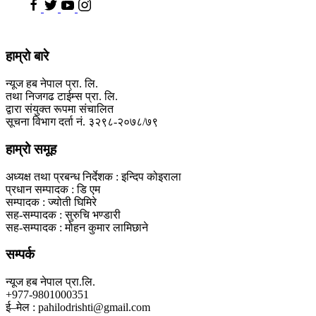
हाम्रो बारे
न्यूज हब नेपाल प्रा. लि.
तथा निजगढ टाईम्स प्रा. लि.
द्वारा संयुक्त रूपमा संचालित
सूचना विभाग दर्ता नं. ३२९८-२०७८/७९
हाम्रो समूह
अध्यक्ष तथा प्रबन्ध निर्देशक : इन्दिप कोइराला
प्रधान सम्पादक : डि एम
सम्पादक : ज्योती घिमिरे
सह-सम्पादक : सुरुचि भण्डारी
सह-सम्पादक : मोहन कुमार लामिछाने
सम्पर्क
न्यूज हब नेपाल प्रा.लि.
+977-9801000351
ई–मेल : pahilodrishti@gmail.com