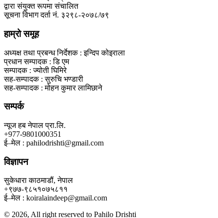
द्वारा संयुक्त रूपमा संचालित
सूचना विभाग दर्ता नं. ३२९८-२०७८/७९
हाम्रो समूह
अध्यक्ष तथा प्रबन्ध निर्देशक : इन्दिप कोइराला
प्रधान सम्पादक : डि एम
सम्पादक : ज्योती घिमिरे
सह-सम्पादक : सुरुचि भण्डारी
सह-सम्पादक : मोहन कुमार लामिछाने
सम्पर्क
न्यूज हब नेपाल प्रा.लि.
+977-9801000351
ई–मेल : pahilodrishti@gmail.com
विज्ञापन
सुकेधारा काठमाडौं, नेपाल
+९७७-९८५१०७५८११
ई–मेल : koiralaindeep@gmail.com
© 2026, All right reserved to Pahilo Drishti