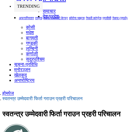
TRENDING
समाचार
देश/प्रदेश
अफगानिस्तान
राप्रपा
नेकपा माओवादी केन्द्र
कोरोना भाइरस
नेपाली कांग्रेस
एमसीसी
नेकपा (एमाले)
कोसी
मधेश
बागमती
गण्डकी
लुम्बिनी
कर्णाली
सुदूरपश्चिम
सूचना-प्रविधि
मनोरञ्जन
खेलकुद
अन्तर्राष्ट्रिय
होमपेज
स्वतन्त्र उम्मेदवारी फिर्ता गराउन प्रहरी परिचालन
स्वतन्त्र उम्मेदवारी फिर्ता गराउन प्रहरी परिचालन