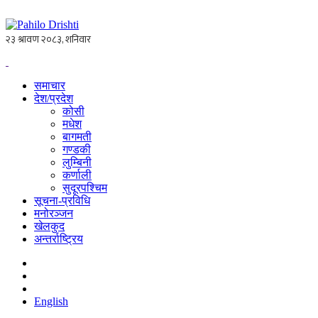
समाचार
देश/प्रदेश
कोसी
मधेश
बागमती
गण्डकी
लुम्बिनी
कर्णाली
सुदूरपश्चिम
सूचना-प्रविधि
मनोरञ्जन
खेलकुद
अन्तर्राष्ट्रिय
English