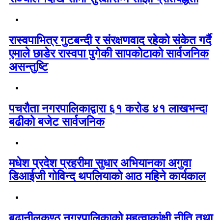
रास्वपाभित्र गुटबन्दी र संरक्षणवाद रहेको संकेत गर्दै
एमाले छाडेर रास्वपा पुगेकी सापकोटाको सार्वजनिक
असन्तुष्टि
पचरौता नगरपालिकाद्वारा ६१ करोड ४१ लाखभन्दा
बढीको बजेट सार्वजनिक
मधेश प्रदेश प्रहरीमा सुधार अभियानका अगुवा
डिआईजी गोविन्द थपलियाको आठ महिने कार्यकाल
बुढानीलकण्ठ नगरपालिकाको महत्वाकांक्षी नीति तथा