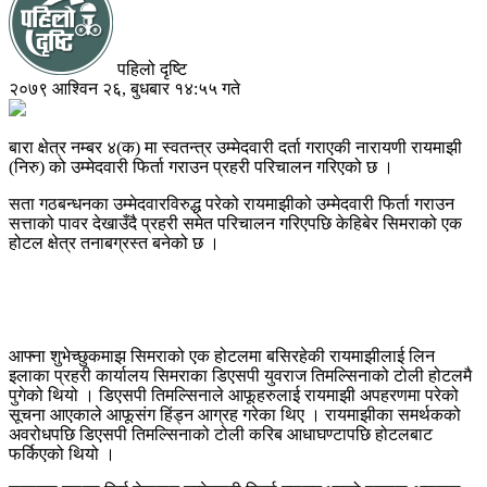
पहिलो दृष्टि
२०७९ आश्विन २६, बुधबार १४:५५ गते
बारा क्षेत्र नम्बर ४(क) मा स्वतन्त्र उम्मेदवारी दर्ता गराएकी नारायणी रायमाझी
(निरु) को उम्मेदवारी फिर्ता गराउन प्रहरी परिचालन गरिएको छ ।
सता गठबन्धनका उम्मेदवारविरुद्ध परेको रायमाझीको उम्मेदवारी फिर्ता गराउन
सत्ताको पावर देखाउँदै प्रहरी समेत परिचालन गरिएपछि केहिबेर सिमराको एक
होटल क्षेत्र तनाबग्रस्त बनेको छ ।
आफ्ना शुभेच्छुकमाझ सिमराको एक होटलमा बसिरहेकी रायमाझीलाई लिन
इलाका प्रहरी कार्यालय सिमराका डिएसपी युवराज तिमल्सिनाको टोली होटलमै
पुगेको थियो । डिएसपी तिमल्सिनाले आफूहरुलाई रायमाझी अपहरणमा परेको
सूचना आएकाले आफूसंग हिंड्न आग्रह गरेका थिए । रायमाझीका समर्थकको
अवरोधपछि डिएसपी तिमल्सिनाको टोली करिब आधाघण्टापछि होटलबाट
फर्किएको थियो ।