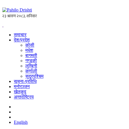
समाचार
देश/प्रदेश
कोसी
मधेश
बागमती
गण्डकी
लुम्बिनी
कर्णाली
सुदूरपश्चिम
सूचना-प्रविधि
मनोरञ्जन
खेलकुद
अन्तर्राष्ट्रिय
English