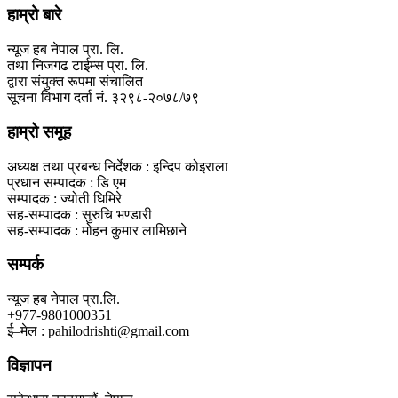
हाम्रो बारे
न्यूज हब नेपाल प्रा. लि.
तथा निजगढ टाईम्स प्रा. लि.
द्वारा संयुक्त रूपमा संचालित
सूचना विभाग दर्ता नं. ३२९८-२०७८/७९
हाम्रो समूह
अध्यक्ष तथा प्रबन्ध निर्देशक : इन्दिप कोइराला
प्रधान सम्पादक : डि एम
सम्पादक : ज्योती घिमिरे
सह-सम्पादक : सुरुचि भण्डारी
सह-सम्पादक : मोहन कुमार लामिछाने
सम्पर्क
न्यूज हब नेपाल प्रा.लि.
+977-9801000351
ई–मेल : pahilodrishti@gmail.com
विज्ञापन