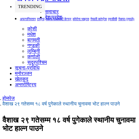
TRENDING
समाचार
देश/प्रदेश
अफगानिस्तान
राप्रपा
नेकपा माओवादी केन्द्र
कोरोना भाइरस
नेपाली कांग्रेस
एमसीसी
नेकपा (एमाले)
कोसी
मधेश
बागमती
गण्डकी
लुम्बिनी
कर्णाली
सुदूरपश्चिम
सूचना-प्रविधि
मनोरञ्जन
खेलकुद
अन्तर्राष्ट्रिय
होमपेज
वैशाख २९ गतेसम्म १८ वर्ष पुगेकाले स्थानीय चुनावमा भोट हाल्न पाउने
वैशाख २९ गतेसम्म १८ वर्ष पुगेकाले स्थानीय चुनावमा
भोट हाल्न पाउने