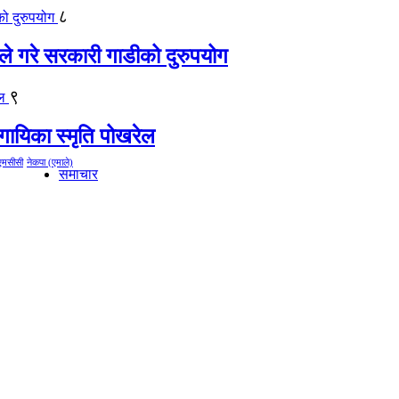
८
ीले गरे सरकारी गाडीको दुरुपयोग
९
गायिका स्‍मृति पोखरेल
एमसीसी
नेकपा (एमाले)
समाचार