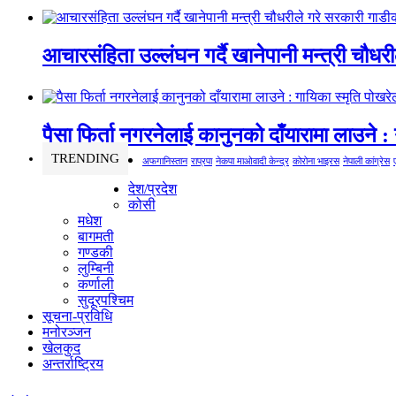
आचारसंहिता उल्लंघन गर्दै खानेपानी मन्त्री चौधर
पैसा फिर्ता नगरनेलाई कानुनको दाँयारामा लाउने : 
TRENDING
अफगानिस्तान
राप्रपा
नेकपा माओवादी केन्द्र
कोरोना भाइरस
नेपाली कांग्रेस
देश/प्रदेश
कोसी
मधेश
बागमती
गण्डकी
लुम्बिनी
कर्णाली
सुदूरपश्चिम
सूचना-प्रविधि
मनोरञ्जन
खेलकुद
अन्तर्राष्ट्रिय