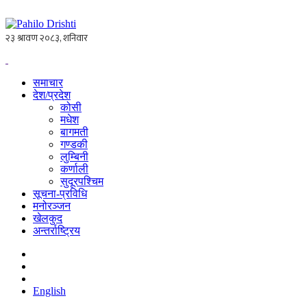
समाचार
देश/प्रदेश
कोसी
मधेश
बागमती
गण्डकी
लुम्बिनी
कर्णाली
सुदूरपश्चिम
सूचना-प्रविधि
मनोरञ्जन
खेलकुद
अन्तर्राष्ट्रिय
English