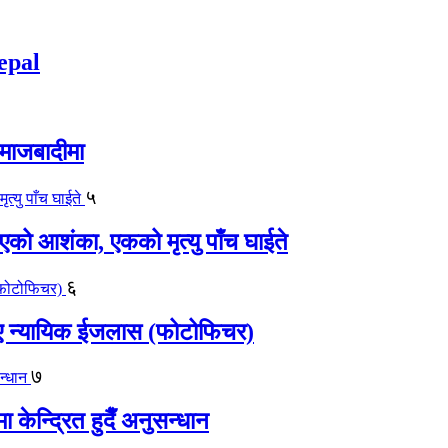
epal
समाजबादीमा
५
एको आशंका, एकको मृत्यु पाँच घाईते
६
काए न्यायिक ईजलास (फोटोफिचर)
७
केन्द्रित हुदैँ अनुसन्धान