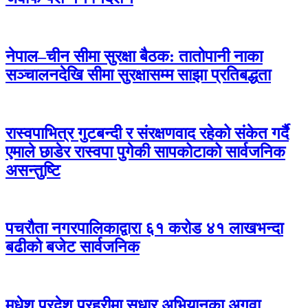
नेपाल–चीन सीमा सुरक्षा बैठक: तातोपानी नाका
सञ्चालनदेखि सीमा सुरक्षासम्म साझा प्रतिबद्धता
रास्वपाभित्र गुटबन्दी र संरक्षणवाद रहेको संकेत गर्दै
एमाले छाडेर रास्वपा पुगेकी सापकोटाको सार्वजनिक
असन्तुष्टि
पचरौता नगरपालिकाद्वारा ६१ करोड ४१ लाखभन्दा
बढीको बजेट सार्वजनिक
मधेश प्रदेश प्रहरीमा सुधार अभियानका अगुवा