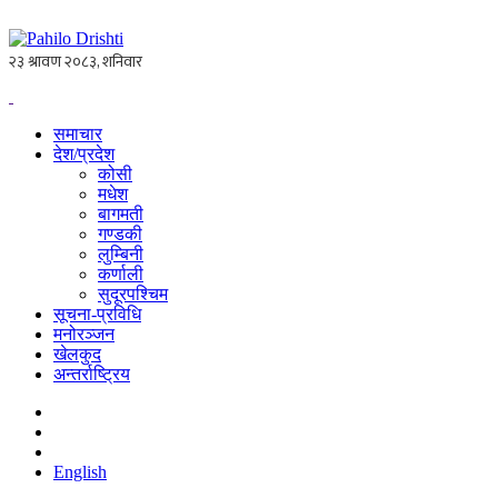
समाचार
देश/प्रदेश
कोसी
मधेश
बागमती
गण्डकी
लुम्बिनी
कर्णाली
सुदूरपश्चिम
सूचना-प्रविधि
मनोरञ्जन
खेलकुद
अन्तर्राष्ट्रिय
English