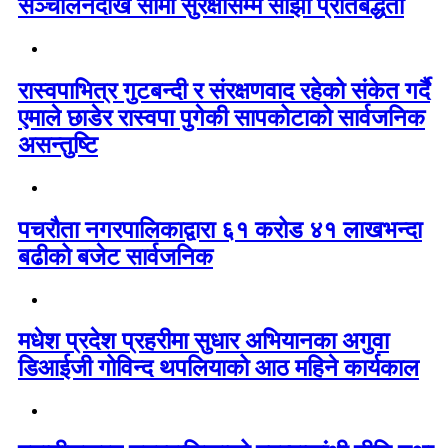
सञ्चालनदेखि सीमा सुरक्षासम्म साझा प्रतिबद्धता
रास्वपाभित्र गुटबन्दी र संरक्षणवाद रहेको संकेत गर्दै
एमाले छाडेर रास्वपा पुगेकी सापकोटाको सार्वजनिक
असन्तुष्टि
पचरौता नगरपालिकाद्वारा ६१ करोड ४१ लाखभन्दा
बढीको बजेट सार्वजनिक
मधेश प्रदेश प्रहरीमा सुधार अभियानका अगुवा
डिआईजी गोविन्द थपलियाको आठ महिने कार्यकाल