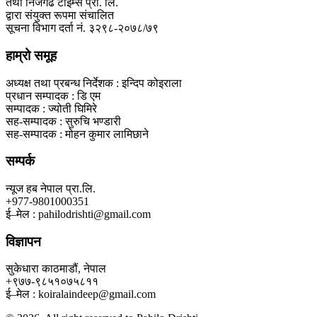
तथा निजगढ टाईम्स प्रा. लि.
द्वारा संयुक्त रूपमा संचालित
सूचना विभाग दर्ता नं. ३२९८-२०७८/७९
हाम्रो समूह
अध्यक्ष तथा प्रबन्ध निर्देशक : इन्दिप कोइराला
प्रधान सम्पादक : डि एम
सम्पादक : ज्योती घिमिरे
सह-सम्पादक : सुरुचि भण्डारी
सह-सम्पादक : मोहन कुमार लामिछाने
सम्पर्क
न्यूज हब नेपाल प्रा.लि.
+977-9801000351
ई–मेल : pahilodrishti@gmail.com
विज्ञापन
सुकेधारा काठमाडौं, नेपाल
+९७७-९८५१०७५८११
ई–मेल : koiralaindeep@gmail.com