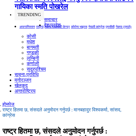
गायिका स्‍मृति पोखरेल
TRENDING
समाचार
देश/प्रदेश
अफगानिस्तान
राप्रपा
नेकपा माओवादी केन्द्र
कोरोना भाइरस
नेपाली कांग्रेस
एमसीसी
नेकपा (एमाले)
कोसी
मधेश
बागमती
गण्डकी
लुम्बिनी
कर्णाली
सुदूरपश्चिम
सूचना-प्रविधि
मनोरञ्जन
खेलकुद
अन्तर्राष्ट्रिय
होमपेज
राष्ट्र हितमा छ, संसदले अनुमोदन गर्नुपर्छ : मानबहादुर विश्वकर्मा, सांसद,
कांग्रेस
राष्ट्र हितमा छ, संसदले अनुमोदन गर्नुपर्छ :