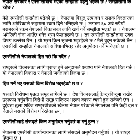
नेपाल सरकार र एमसीसीबीच भएको सम्झौता पढ्नु भएको छ ? सम्झौतामा के
रहेछ ?
मैले एमसीसी सम्झौता पढेको छु । नेपालमा विद्युत् उत्पादन र सडक विस्तारका
लागि अमेरिकाले सहायता रकम दिने भनिएको छ । लगभग ६० अर्ब रुपैयाँ
बराबरको रकम नेपालले विकासका लागि खर्च गर्ने सम्झौता भएको छ । नेपालमा
अमेरिकी सेना आउँछ भनेर भ्रम फैलाइएको छ । तर एमसीसी सम्झौतामा उक्त
विषय उल्लेख छैन । यो भ्रम किन सृजना भइरहेको छ ? मैले बुझ्न सकेको छैन ।
एससीसी सम्झौता नेपालको संविधानभित्र रहेर अनुमोदन गर्ने भनिएको छ ।
एमसीसीले नेपालको हित गर्छ कि गर्दैन ?
राष्ट्रको विकासका लागि प्राप्त हुने अनुदानले अवश्य पनि नेपालको हित गर्छ ।
यो नेपालको विकास र नेपाली जनताको हितमा छ ।
हित गर्ने भए यसको किन विरोध भइरहेको छ त ?
यसको विरोधमा एउटा समूह लागेको छ । देश विकासलाई केन्द्रविन्दुमा राखेर
छलफल गर्नुपर्नेमा विरोधी समूह सक्रिय भएका कारण त्यसो हुन सकेको छैन ।
दुईवटा ठूला शक्ति राष्ट्रबीचको खेलमा नेपाल परेकाले नेपालका पनि केही दल र
नेताले यसको विरोध गरिरहेका छन् ।
एमसीसीलाई संसद्ले किन अनुमोदन गर्नुपर्छ वा गर्नु हुन्न ?
नेपालमा एमसीसी कार्यान्वयनका लागि संसदले अनुमोदन गर्नुपर्छ । यो राष्ट्र
हितमा छ ।