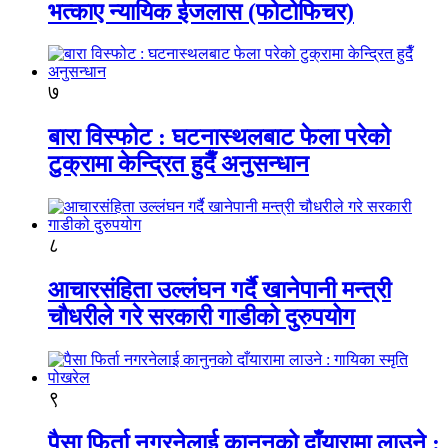
भत्काए न्यायिक ईजलास (फोटोफिचर)
७
बारा विस्फोट : घटनास्थलबाट फेला परेको
टुक्रामा केन्द्रित हुदैँ अनुसन्धान
८
आचारसंहिता उल्लंघन गर्दै खानेपानी मन्त्री
चौधरीले गरे सरकारी गाडीको दुरुपयोग
९
पैसा फिर्ता नगरनेलाई कानुनको दाँयारामा लाउने :