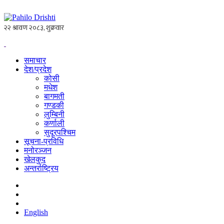
समाचार
देश/प्रदेश
कोसी
मधेश
बागमती
गण्डकी
लुम्बिनी
कर्णाली
सुदूरपश्चिम
सूचना-प्रविधि
मनोरञ्जन
खेलकुद
अन्तर्राष्ट्रिय
English