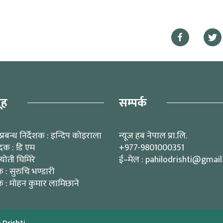
ूह
सम्पर्क
प्रबन्ध निर्देशक : इन्दिप कोइराला
न्यूज हब नेपाल प्रा.लि.
ादक : डि एम
+977-9801000351
्योती घिमिरे
ई–मेल : pahilodrishti@gmai
: सुरुचि भण्डारी
 : मोहन कुमार लामिछाने
 Drishti