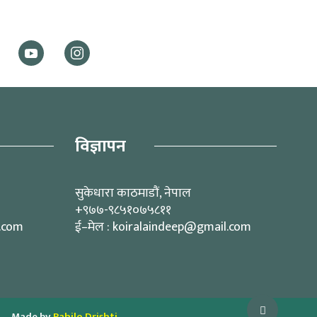
विज्ञापन
सुकेधारा काठमाडौं, नेपाल
+९७७-९८५१०७५८११
l.com
ई–मेल : koiralaindeep@gmail.com
Made by
Pahilo Drishti