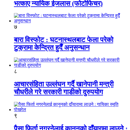
भत्काए न्यायिक ईजलास (फोटोफिचर)
७
बारा विस्फोट : घटनास्थलबाट फेला परेको
टुक्रामा केन्द्रित हुदैँ अनुसन्धान
८
आचारसंहिता उल्लंघन गर्दै खानेपानी मन्त्री
चौधरीले गरे सरकारी गाडीको दुरुपयोग
९
पैसा फिर्ता नगरनेलाई कानुनको दाँयारामा लाउने :