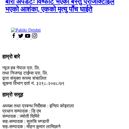
बारा अपडेटः विष्फोट भएको बस्तु प्रोजोक्टाईल
भएको आशंका, एकको मृत्यु पाँच घाईते
हाम्रो बारे
न्यूज हब नेपाल प्रा. लि.
तथा निजगढ टाईम्स प्रा. लि.
द्वारा संयुक्त रूपमा संचालित
सूचना विभाग दर्ता नं. ३२९८-२०७८/७९
हाम्रो समूह
अध्यक्ष तथा प्रबन्ध निर्देशक : इन्दिप कोइराला
प्रधान सम्पादक : डि एम
सम्पादक : ज्योती घिमिरे
सह-सम्पादक : सुरुचि भण्डारी
सह-सम्पादक : मोहन कुमार लामिछाने