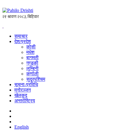
समाचार
देश/प्रदेश
कोसी
मधेश
बागमती
गण्डकी
लुम्बिनी
कर्णाली
सुदूरपश्चिम
सूचना-प्रविधि
मनोरञ्जन
खेलकुद
अन्तर्राष्ट्रिय
English