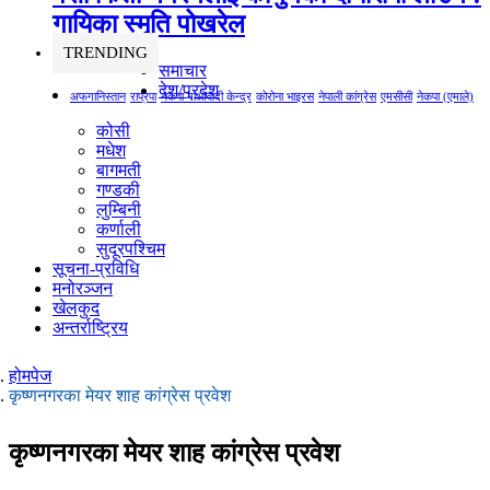
गायिका स्‍मृति पोखरेल
TRENDING
समाचार
देश/प्रदेश
अफगानिस्तान
राप्रपा
नेकपा माओवादी केन्द्र
कोरोना भाइरस
नेपाली कांग्रेस
एमसीसी
नेकपा (एमाले)
कोसी
मधेश
बागमती
गण्डकी
लुम्बिनी
कर्णाली
सुदूरपश्चिम
सूचना-प्रविधि
मनोरञ्जन
खेलकुद
अन्तर्राष्ट्रिय
होमपेज
कृष्णनगरका मेयर शाह कांग्रेस प्रवेश
कृष्णनगरका मेयर शाह कांग्रेस प्रवेश