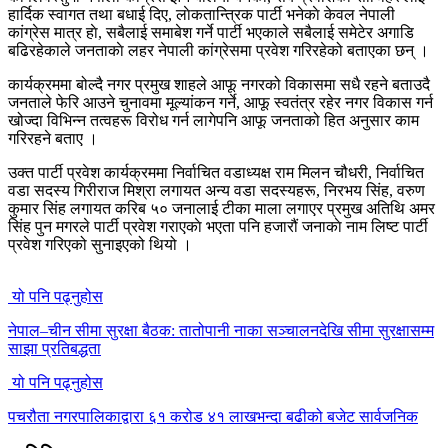
हार्दिक स्वागत तथा बधाई दिए, लाेकतान्त्रिक पार्टी भनेकाे केवल नेपाली
कांग्रेस मात्र हाे, सबैलाई समाबेश गर्ने पार्टी भएकाले सबैलाई समेटेर अगाडि
बढिरहेकाले जनताकाे लहर नेपाली कांग्रेसमा प्रवेश गरिरहेको बताएका छन् ।
कार्यक्रममा बोल्दै नगर प्रमुख शाहले आफू नगरको विकासमा सधै रहने बताउदै
जनताले फेरि आउने चुनावमा मूल्यांकन गर्ने, आफू स्वतंत्र रहेर नगर विकास गर्न
खोज्दा विभिन्न तत्वहरू विरोध गर्न लागेपनि आफू जनताको हित अनुसार काम
गरिरहने बताए ।
उक्त पार्टी प्रवेश कार्यक्रममा निर्वाचित वडाध्यक्ष राम मिलन चौधरी, निर्वाचित
वडा सदस्य गिरीराज मिश्रा लगायत अन्य वडा सदस्यहरू, निरभय सिंह, वरुण
कुमार सिंह लगायत करिब ५० जनालाई टीका माला लगाएर प्रमुख अतिथि अमर
सिंह पुन मगरले पार्टी प्रवेश गराएकाे भएता पनि हजारौं जनाकाे नाम लिष्ट पार्टी
प्रवेश गरिएको सुनाइएको थियो ।
यो पनि पढ्नुहोस
नेपाल–चीन सीमा सुरक्षा बैठक: तातोपानी नाका सञ्चालनदेखि सीमा सुरक्षासम्म
साझा प्रतिबद्धता
यो पनि पढ्नुहोस
पचरौता नगरपालिकाद्वारा ६१ करोड ४१ लाखभन्दा बढीको बजेट सार्वजनिक