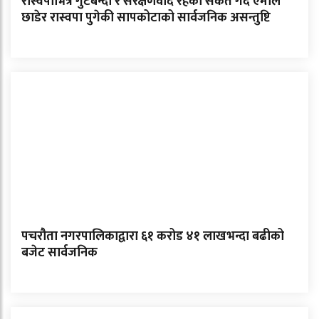
रास्वपाभित्र गुटबन्दी र संरक्षणवाद रहेको संकेत गर्दै एमाले
छाडेर रास्वपा पुगेकी सापकोटाको सार्वजनिक असन्तुष्टि
पचरौता नगरपालिकाद्वारा ६१ करोड ४१ लाखभन्दा बढीको
बजेट सार्वजनिक