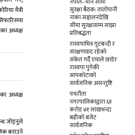
योग गर्ने,
नेपाल–चीन सीमा
सुरक्षा बैठक: तातोपानी
रिया मैत्री
नाका सञ्चालनदेखि
 सिफारिसमा
सीमा सुरक्षासम्म साझा
का अध्यक्ष
प्रतिबद्धता
रास्वपाभित्र गुटबन्दी र
संरक्षणवाद रहेको
संकेत गर्दै एमाले छाडेर
रास्वपा पुगेकी
सापकोटाको
सार्वजनिक असन्तुष्टि
पचरौता
का अध्यक्ष
नगरपालिकाद्वारा ६१
करोड ४१ लाखभन्दा
बढीको बजेट
ध जोड्नुले
सार्वजनिक
जिक बनाउने