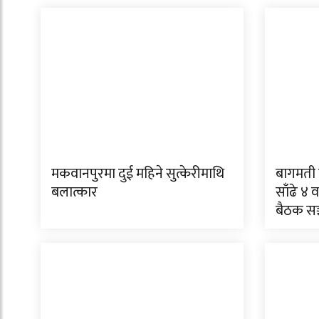
मकवानपुरमा दुई महिने सुत्केरीमाथि
बागमती 
बलात्कार
साँढे ४ व
बैठक सञ