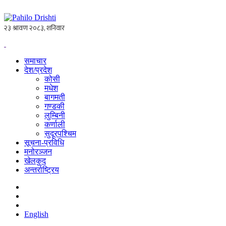
समाचार
देश/प्रदेश
कोसी
मधेश
बागमती
गण्डकी
लुम्बिनी
कर्णाली
सुदूरपश्चिम
सूचना-प्रविधि
मनोरञ्जन
खेलकुद
अन्तर्राष्ट्रिय
English