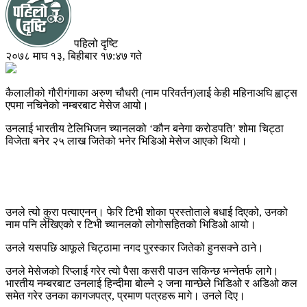
पहिलो दृष्टि
२०७८ माघ १३, बिहीबार १७:४७ गते
कैलालीको गौरीगंगाका अरुण चौधरी (नाम परिवर्तन)लाई केही महिनाअघि ह्वाट्स
एपमा नचिनेको नम्बरबाट मेसेज आयो।
उनलाई भारतीय टेलिभिजन च्यानलको ‘कौन बनेगा करोडपति’ शोमा चिट्ठा
विजेता बनेर २५ लाख जितेको भनेर भिडिओ मेसेज आएको थियो।
उनले त्यो कुरा पत्याएनन्। फेरि टिभी शोका प्रस्तोताले बधाई दिएको, उनको
नाम पनि लेखिएको र टिभी च्यानलको लोगोसहितको भिडिओ आयो।
उनले यसपछि आफूले चिट्ठामा नगद पुरस्कार जितेको हुनसक्ने ठाने।
उनले मेसेजको रिप्लाई गरेर त्यो पैसा कसरी पाउन सकिन्छ भन्नेतर्फ लागे।
भारतीय नम्बरबाट उनलाई हिन्दीमा बोल्ने २ जना मान्छेले भिडिओ र अडिओ कल
समेत गरेर उनका कागजपत्र, प्रमाण पत्रहरू मागे। उनले दिए।