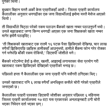
पुगेको थियो।
बुधबार बिहान यस्तै अर्को केस प्रहरीकहाँ आयो। जिल्ला प्रहरी कार्यालय
कैलालीका अनुसार धनगढीका एक जना विद्यार्थीलाई इमोमा यस्तै मेसेज आएको
थियो।
ती विद्यार्थीले चिट्ठा परेको रकम पठाउन बैंकको खाता नम्बर पठाउनुपर्ने भयो।
उनले बझाङबाट जग्गा किन्न धनगढी आएका एक जना शिक्षकको खाता नम्बर
मागेर इमोमै पठाइदिए।
‘ती शिक्षकको खाताबाट एक रातमै १६ पटक पैसा झिकिएको देखिन्छ, चार लाख
रुपैयाँ झिकिएपछि उहाँहरू हामीकहाँ आउनुभयो, हामीले बैंकमा फोन गरेर रोक्का
गर्न भनेपछि बाँकी रकम रोकियो,’ डिएसपी जोशीले भने।
बैंकको स्टेटमेन्ट हेर्दा इ-सेवा, खल्ती, आइएमई लगायतका सेवा प्रयोग गरी
खाताबाट रकम झिकिएको देखिएको प्रहरीको भनाइ छ।
पछिल्लो हप्ता नै कैलालीका एक जना प्रहरी पनि यसैगरी ठगिएका थिए।
उनको खाताबाट पनि ६ लाख रुपैयाँ अनधिकृत कसैले चोरी गरेको प्रहरीले
जनाएको छ।
कैलालीका प्रहरी प्रवक्ता डिएसपी जोशीका अनुसार पछिल्ला ६ महिनामा
जिल्ला प्रहरी कार्यालयमा १७ वटा यस प्रकारका अनलाइनबाटै ठगी चोरी
भएका निवेदन दर्ता भएका छन्।