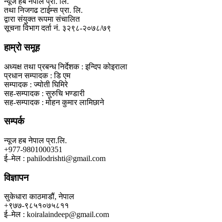
न्यूज हब नेपाल प्रा. लि.
तथा निजगढ टाईम्स प्रा. लि.
द्वारा संयुक्त रूपमा संचालित
सूचना विभाग दर्ता नं. ३२९८-२०७८/७९
हाम्रो समूह
अध्यक्ष तथा प्रबन्ध निर्देशक : इन्दिप कोइराला
प्रधान सम्पादक : डि एम
सम्पादक : ज्योती घिमिरे
सह-सम्पादक : सुरुचि भण्डारी
सह-सम्पादक : मोहन कुमार लामिछाने
सम्पर्क
न्यूज हब नेपाल प्रा.लि.
+977-9801000351
ई–मेल : pahilodrishti@gmail.com
विज्ञापन
सुकेधारा काठमाडौं, नेपाल
+९७७-९८५१०७५८११
ई–मेल : koiralaindeep@gmail.com