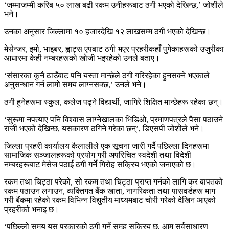
‘जम्माजम्मी करिब ५० लाख बढी रकम उनीहरूबाट ठगी भएको देखिन्छ,’ जोशीले
भने।
उनका अनुसार जिल्लामा १० हजारदेखि १२ लाखसम्म ठगी भएको देखिन्छ।
मेसेन्जर, इमो, भाइबर, ह्वाट्स एपबाट ठगी भएर प्रहरीकहाँ पुगेकाहरूको उजुरीका
आधारमा केही नम्बरहरूको खोजी भइरहेको उनले बताए।
‘संसारका कुनै ठाउँबाट पनि यस्ता मान्छेले ठगी गरिरहेका हुनसक्ने भएकाले
अनुसन्धान गर्न लामो समय लाग्नसक्छ,’ उनले भने।
ठगी हुनेहरूमा स्कुल, कलेज पढ्ने विद्यार्थी, जागिरे शिक्षित मान्छेहरू रहेका छन्।
‘सुरूमा नपत्याए पनि विश्वास लाग्नेखालका भिडिओ, प्रमाणपत्रले पैसा पठाउने
राजी भएको देखिन्छ, यसकारण ठगिने गरेका छन्’, डिएसपी जोशीले भने।
जिल्ला प्रहरी कार्यालय कैलालीले एक सूचना जारी गर्दै पछिल्ला दिनहरूमा
सामाजिक सञ्जालहरूको प्रयोग गरी अपरिचित स्वदेशी तथा विदेशी
नम्बरहरूबाट मेसेज पठाई ठगी गर्ने गिरोह सक्रिय भएको जनाएको छ।
रकम तथा चिट्ठा परेको, सो रकम तथा चिट्ठा प्राप्त गर्नको लागि कर बापतको
रकम पठाउन लगाउन, व्यक्तिगत बैंक खाता, नागरिकता तथा पासवर्डहरू माग
गरी बैंकमा रहेको रकम विभिन्न विद्युतीय माध्यमबाट चोरी गरेको देखिन आएको
प्रहरीको भनाइ छ।
‘पछिल्लो समय यस प्रकारको ठगी गर्ने समूह सक्रिय छ, आम सर्वसाधारण