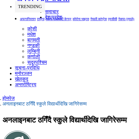
TRENDING
समाचार
देश/प्रदेश
अफगानिस्तान
राप्रपा
नेकपा माओवादी केन्द्र
कोरोना भाइरस
नेपाली कांग्रेस
एमसीसी
नेकपा (एमाले)
कोसी
मधेश
बागमती
गण्डकी
लुम्बिनी
कर्णाली
सुदूरपश्चिम
सूचना-प्रविधि
मनोरञ्जन
खेलकुद
अन्तर्राष्ट्रिय
होमपेज
अनलाइनबाट ठगिँदै स्कुले विद्यार्थीदेखि जागिरेसम्म
अनलाइनबाट ठगिँदै स्कुले विद्यार्थीदेखि जागिरेसम्म