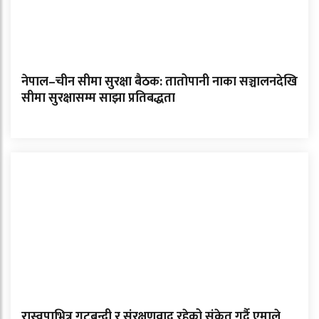
नेपाल–चीन सीमा सुरक्षा बैठक: तातोपानी नाका सञ्चालनदेखि
सीमा सुरक्षासम्म साझा प्रतिबद्धता
रास्वपाभित्र गुटबन्दी र संरक्षणवाद रहेको संकेत गर्दै एमाले