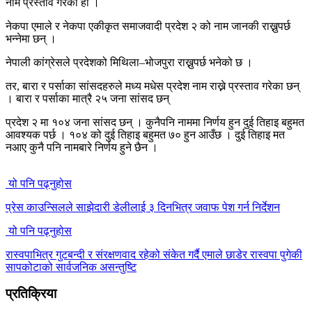
नाम प्रस्ताव गरेको हो ।
नेकपा एमाले र नेकपा एकीकृत समाजवादी प्रदेश २ को नाम जानकी राख्नुपर्छ
भन्नेमा छन् ।
नेपाली कांग्रेसले प्रदेशको मिथिला–भोजपुरा राख्नुपर्छ भनेको छ ।
तर, बारा र पर्साका सांसदहरुले मध्य मधेस प्रदेश नाम राख्ने प्रस्ताव गरेका छन्
। बारा र पर्साका मात्रै २५ जना सांसद छन्
प्रदेश २ मा १०४ जना सांसद छन् । कुनैपनि नाममा निर्णय हुन दुई तिहाइ बहुमत
आवश्यक पर्छ । १०४ को दुई तिहाइ बहुमत ७० हुन आउँछ । दुई तिहाइ मत
नआए कुनै पनि नामबारे निर्णय हुने छैन ।
यो पनि पढ्नुहोस
प्रेस काउन्सिलले साझेदारी डेलीलाई ३ दिनभित्र जवाफ पेश गर्न निर्देशन
यो पनि पढ्नुहोस
रास्वपाभित्र गुटबन्दी र संरक्षणवाद रहेको संकेत गर्दै एमाले छाडेर रास्वपा पुगेकी
सापकोटाको सार्वजनिक असन्तुष्टि
प्रतिक्रिया