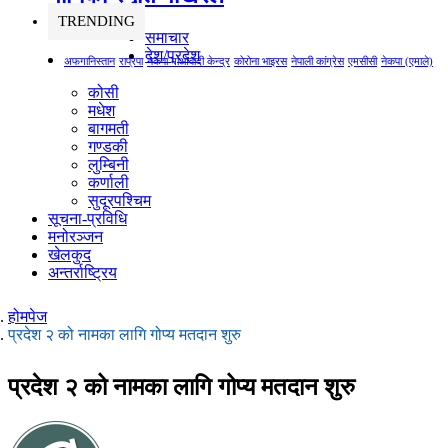
TRENDING
समाचार
देश/प्रदेश
अफगानिस्तान
राप्रपा
नेकपा माओवादी केन्द्र
कोरोना भाइरस
नेपाली कांग्रेस
एमसीसी
नेकपा (एमाले)
कोसी
मधेश
बागमती
गण्डकी
लुम्बिनी
कर्णाली
सुदूरपश्चिम
सूचना-प्रविधि
मनोरञ्जन
खेलकुद
अन्तर्राष्ट्रिय
होमपेज
प्रदेश २ को नामका लागि गोप्य मतदान शुरु
प्रदेश २ को नामका लागि गोप्य मतदान शुरु