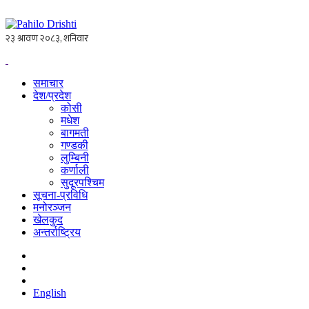
समाचार
देश/प्रदेश
कोसी
मधेश
बागमती
गण्डकी
लुम्बिनी
कर्णाली
सुदूरपश्चिम
सूचना-प्रविधि
मनोरञ्जन
खेलकुद
अन्तर्राष्ट्रिय
English