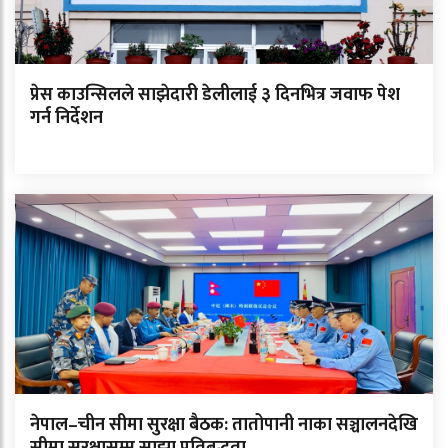
प्रेस काउन्सिलले साझेदारी डेलीलाई ३ दिनभित्र जवाफ पेश
गर्न निर्देशन
नेपाल–चीन सीमा सुरक्षा बैठक: तातोपानी नाका सञ्चालनदेखि
सीमा सुरक्षासम्म साझा प्रतिबद्धता