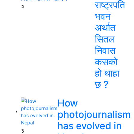
राष्ट्रपति
२
भवन
अर्थात
सितल
निवास
कसको
हो थाहा
छ ?
How
photojournalism
has evolved in
३