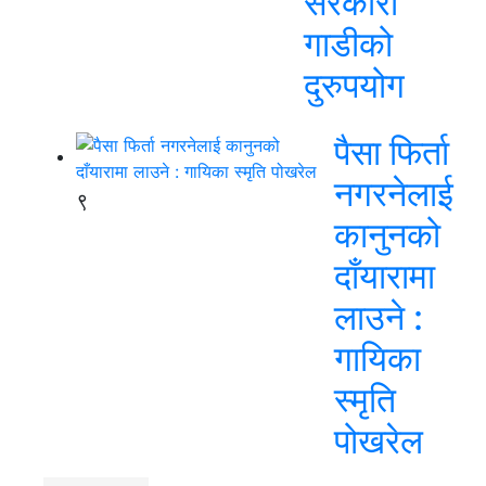
सरकारी
गाडीको
दुरुपयोग
पैसा फिर्ता
नगरनेलाई
९
कानुनको
दाँयारामा
लाउने :
गायिका
स्‍मृति
पोखरेल