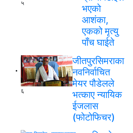
५
भएको
आशंका,
एकको मृत्यु
पाँच घाईते
जीतपुरसिमराका
नवनिर्वाचित
मेयर पौडेलले
६
भत्काए न्यायिक
ईजलास
(फोटोफिचर)