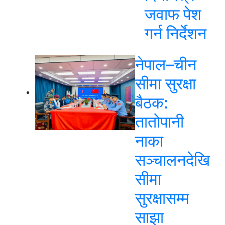
जवाफ पेश
गर्न निर्देशन
नेपाल–चीन
सीमा सुरक्षा
बैठक:
तातोपानी
नाका
सञ्चालनदेखि
सीमा
सुरक्षासम्म
साझा