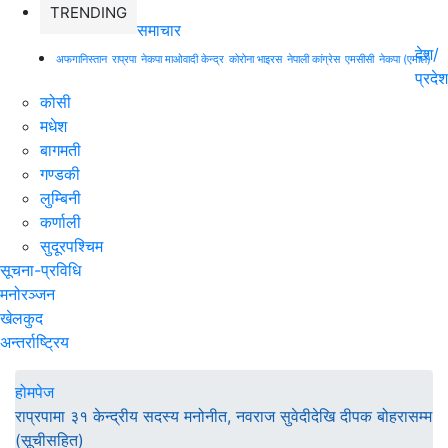
TRENDING
समाचार
देश/
अफगानिस्तान
राप्रपा
नेकपा माओवादी केन्द्र
कोरोना भाइरस
नेपाली कांग्रेस
एमसीसी
नेकपा (एमाले)
प्रदेश
कोसी
मधेश
बागमती
गण्डकी
लुम्बिनी
कर्णाली
सुदूरपश्चिम
सूचना-प्रविधि
मनोरञ्जन
खेलकुद
अन्तर्राष्ट्रिय
होमपेज
राप्रपामा ३१ केन्द्रीय सदस्य मनोनीत, नवराज सुवेदीदेखि दीपक बोहरासम्म
(सूचीसहित)