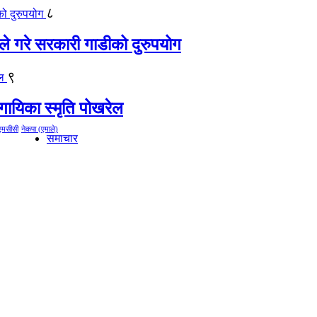
८
ीले गरे सरकारी गाडीको दुरुपयोग
९
गायिका स्‍मृति पोखरेल
एमसीसी
नेकपा (एमाले)
समाचार