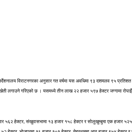
 निर्देशनालय विराटनगरका अनुसार गत वर्षमा यस अवधिमा ९३ दशमलव ९५ प्रतिशत 
ेती लगाउने गरिएको छ । यसमध्ये तीन लाख २२ हजार ५९७ हेक्टर जग्गामा रोपाइँ भ
ार ५६२ हेक्टर, संखुवासभामा १३ हजार १५८ हेक्टर र सोलुखुम्बुमा एक हजार ५२५ 
५२ हेक्टर, भोजपुरमा १६ हजार १०१ हेक्टर, तेह्रथुममा आठ हजार ९५४ हेक्टर र 