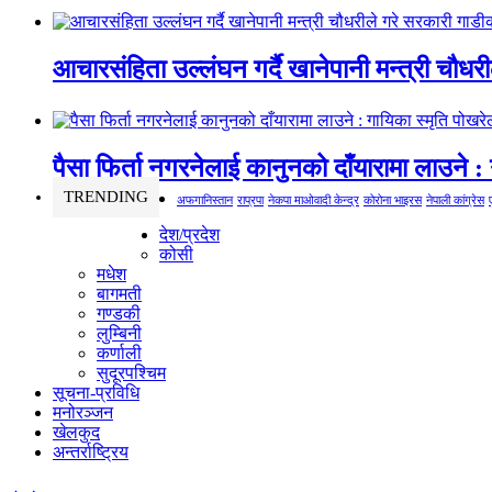
आचारसंहिता उल्लंघन गर्दै खानेपानी मन्त्री चौधर
पैसा फिर्ता नगरनेलाई कानुनको दाँयारामा लाउने : 
TRENDING
अफगानिस्तान
राप्रपा
नेकपा माओवादी केन्द्र
कोरोना भाइरस
नेपाली कांग्रेस
देश/प्रदेश
कोसी
मधेश
बागमती
गण्डकी
लुम्बिनी
कर्णाली
सुदूरपश्चिम
सूचना-प्रविधि
मनोरञ्जन
खेलकुद
अन्तर्राष्ट्रिय