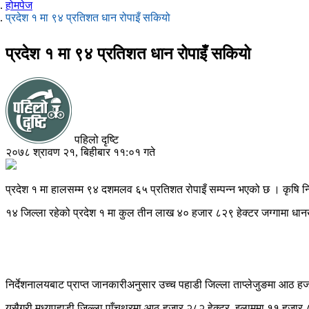
होमपेज
प्रदेश १ मा ९४ प्रतिशत धान रोपाइँ सकियो
प्रदेश १ मा ९४ प्रतिशत धान रोपाइँ सकियो
पहिलो दृष्टि
२०७८ श्रावण २१, बिहीबार ११:०१ गते
प्रदेश १ मा हालसम्म ९४ दशमलव ६५ प्रतिशत रोपाइँ सम्पन्न भएको छ । कृषि
१४ जिल्ला रहेको प्रदेश १ मा कुल तीन लाख ४० हजार ८२९ हेक्टर जग्गामा धानख
निर्देशनालयबाट प्राप्त जानकारीअनुसार उच्च पहाडी जिल्ला ताप्लेजुङमा आठ हज
यसैगरी मध्यपहाडी जिल्ला पाँचथरमा आठ हजार २८२ हेक्टर, इलाममा ११ हजार ८