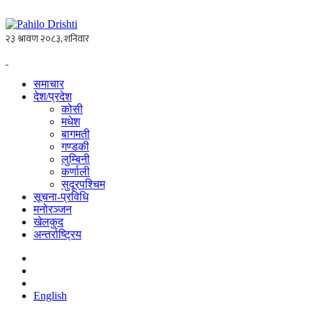
समाचार
देश/प्रदेश
कोसी
मधेश
बागमती
गण्डकी
लुम्बिनी
कर्णाली
सुदूरपश्चिम
सूचना-प्रविधि
मनोरञ्जन
खेलकुद
अन्तर्राष्ट्रिय
English