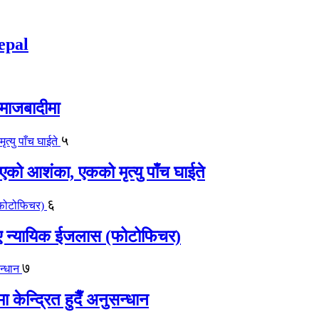
epal
समाजबादीमा
५
एको आशंका, एकको मृत्यु पाँच घाईते
६
काए न्यायिक ईजलास (फोटोफिचर)
७
केन्द्रित हुदैँ अनुसन्धान