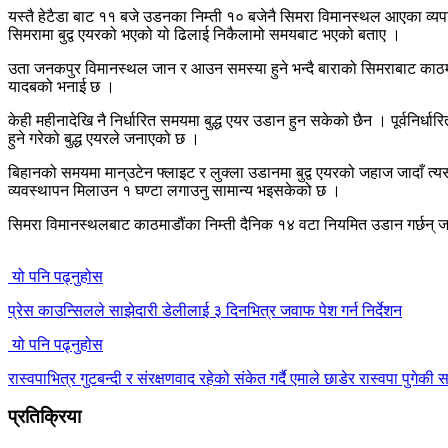
यस्तै हेटैडा बाट ११ बजे उडनका निम्ती १० बजेनै सिमरा विमानस्थल आएका व्
सिमरामा बुद्व एयरको भएको यो ढिलाई निकैलामो समयबाट भएको बताए ।
उता जनकपुर विमानस्थल जान र आउन समस्या हुने भन्दै बाराको सिमराबाट काठमाडौ
यादबको भनाई छ ।
केही महीनादेखि नै निर्धारित समयमा बुद्ध एयर उडान हुन सकेको छैन । पूर्वनिर्
हुने गरेको बुद्ध एयरले जनाएको छ ।
बिहानको समयमा मान्उटेन फ्लाइट र लुक्ला उडानमा बुद्व एयरको जहाज जादाँ
व्यवस्थापन मिलाउन १ घण्टा लगाउनु सामान्य भइसकेको छ ।
सिमरा विमानस्थलबाट काठमाडौंका निम्ती दैनिक १४ वटा नियमित उडान गर्छन् जस
यो पनि पढ्नुहोस
प्रेस काउन्सिलले साझेदारी डेलीलाई ३ दिनभित्र जवाफ पेश गर्न निर्देशन
यो पनि पढ्नुहोस
रास्वपाभित्र गुटबन्दी र संरक्षणवाद रहेको संकेत गर्दै एमाले छाडेर रास्वपा पुगेक
प्रतिक्रिया