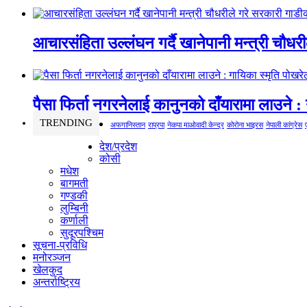
आचारसंहिता उल्लंघन गर्दै खानेपानी मन्त्री चौधर
पैसा फिर्ता नगरनेलाई कानुनको दाँयारामा लाउने : 
TRENDING
अफगानिस्तान
राप्रपा
नेकपा माओवादी केन्द्र
कोरोना भाइरस
नेपाली कांग्रेस
देश/प्रदेश
कोसी
मधेश
बागमती
गण्डकी
लुम्बिनी
कर्णाली
सुदूरपश्चिम
सूचना-प्रविधि
मनोरञ्जन
खेलकुद
अन्तर्राष्ट्रिय