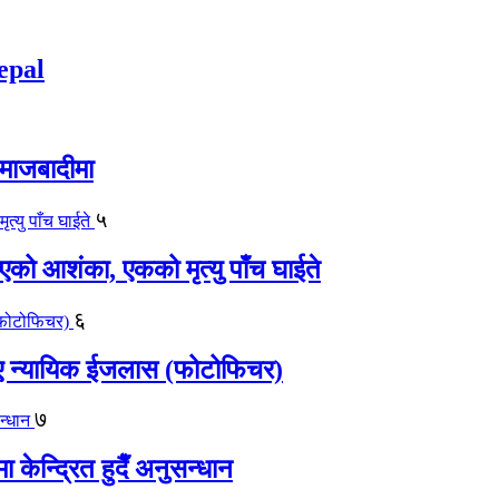
epal
समाजबादीमा
५
एको आशंका, एकको मृत्यु पाँच घाईते
६
काए न्यायिक ईजलास (फोटोफिचर)
७
केन्द्रित हुदैँ अनुसन्धान