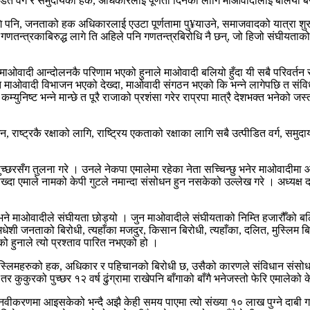
उत्पीडित वर्ग र समुदायको हक, अधिकारलाई पूर्णता दिनको लागि माओवादीलाई बलियो 
 लागि पनि, जनताको हक अधिकारलाई एउटा पूर्णतामा पु¥याउने, समाजवादको यात्रा शुर
गणतन्त्रकाबिरुद्ध लागे ति अहिले पनि गणतन्त्रबिरोधि नै छन्, जो हिजो संघीयताको ब
ज माओवादी आन्दोलनकै परिणाम भएको हुनाले माओवादी बलियो हुँदा यी सबै परिवर्तन र
ओवादी विभाजन भएको देख्दा, माओवादी संगठन भएको कि भन्ने लागेपछि त संविधान नै
ुनिष्ट भन्ने मान्छे त पूरै राजाको प्रशंसा गरेर राप्रपा मात्रै देशभक्त भनेको जस्त
इन, राष्ट्रकै रक्षाको लागि, राष्ट्रिय एकताको रक्षाका लागि सबै उत्पीडित वर्ग,
ो पुच्छरसँग तुलना गरे । उनले नेकपा एमालेमा रहेका नेता सच्चिन्छु भनेर माओवाद
दा एमाले नामको केपी गुटले नमान्दा संसोधन हुन नसकेको उल्लेख गरे । अध्यक्ष
ो भने माओवादीले संघीयता छोड्यो । जुन माओवादीले संघीयताको निम्ति हजारौँको 
ा मधेशी जनताको बिरोधी, त्यहाँका मजदुर, किसान बिरोधी, त्यहाँका, दलित, मुस्लिम ब
को हुनाले त्यो प्रश्ताव पारित नभएको हो ।
मुस्लिमहरुको हक, अधिकार र पहिचानको बिरोधी छ, उसैको कारणले संविधान संसोध
र कुकुरको पुच्छर १२ वर्ष ढुंग्रामा राखेपनि बाँगाको बाँगै भनेजस्तो फेरि एमालेको क
नवीकरणमा आइसकेको भन्दै अझै केही समय पाएमा त्यो संख्या १० लाख पुग्ने दाबी गर