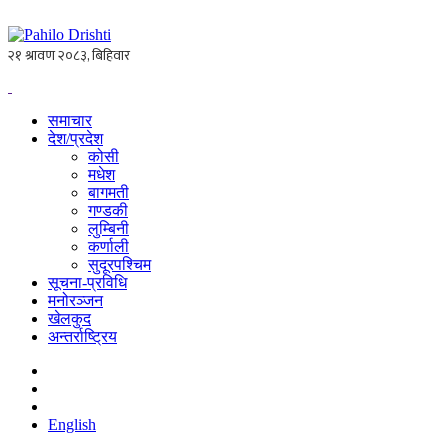
समाचार
देश/प्रदेश
कोसी
मधेश
बागमती
गण्डकी
लुम्बिनी
कर्णाली
सुदूरपश्चिम
सूचना-प्रविधि
मनोरञ्जन
खेलकुद
अन्तर्राष्ट्रिय
English