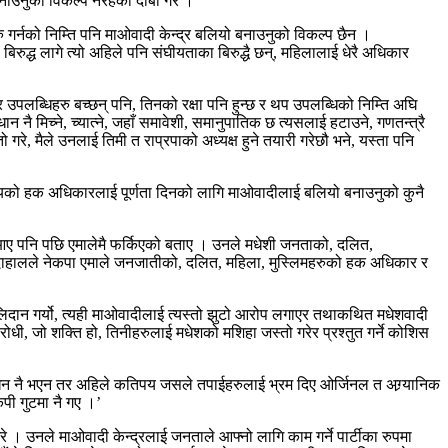
बनाउनुको विकल्प नरहेको दाबी गरे ।
ु गर्नको निम्ति पनि माओवादी केन्द्र बलियो बनाउनुको विकल्प छैन ।
िरुद्ध लागे त्यो अहिले पनि संघीयताका बिरुद्धै छन्, महिलालाई धेरै अधिकार
 उपलब्धिहरु बच्छन् पनि, तिनको रक्षा पनि हुन्छ र थप उपलब्धिको निम्ति अघि
 मिच्ने, च्यात्ने, जहाँ समावेशी, समानुपातिक छ त्यसलाई हटाउने, गणतन्त्रै
ो गरे, मैले उनलाई तिमी त राप्रपाको अध्यक्ष हुने तयारी गरेछौ भने, यस्ता पनि
 समुदायको हक अधिकारलाई पूर्णता दिनको लागि माओवादीलाई बलियो बनाउनुको कुनै
ीमा आए पनि पछि एमालेमै फर्किएको बताए । उनले मधेशी जनताको, दलित,
 दाहालले नेकपा एमाले जनजातीको, दलित, महिला, मुस्लिमहरुको हक अधिकार र
बलिदान गर्यो, त्यही माओवादीलाई त्यस्तो झुटो आरोप लगाएर तथाकथित मधेशवादी
िरोधी, जो शक्ति हो, तिनीहरुलाई मधेशको मशिहा जस्तो गरेर प्रश्तुत गर्ने कोशिस
न नै भएन तर अहिले कतिपय जसले तपाईहरुलाई भ्रम दिए ओर्जिनल त अग्र्यानिक
ेपी गुटमा नै गए ।’
े । उनले माओवादी केन्द्रलाई जनताले आफ्नो लागि काम गर्ने पार्टीका रुपमा