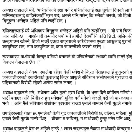
उनले नेपालमा परिवर्तनको रक्षाको लागि मात्रै नभइ, राष्ट्र, राष्ट्रिय एकता, 
अध्यक्ष दाहालले भने, ‘परिवर्तनको रक्षा गर्न र परिवर्तनलाई अझ पूर्णता दिनको
मानिसहरुलाई कहिलेकाहीँ भ्रम पर्छ, अरुले पनि गर्छन् कि भनेको जस्तो, जो हिजो 
दिनुहुन्न भन्नेहरु अहिले पनि त्यहीँ छन् ।
दलितहरुलाई धेरै अधिकार दिनुहुन्न भन्नेहरु अहिले पनि त्यहीँ छन् । यो सबै चि
जान सकिन्छ । माओवादी कमजोर भयो भने हामीले देख्यौँ नि कति छिटो, अलिकति मा
उल्ट्याउन खोज्ने, हिजो मात्रै एउटा राप्रपाको अधिवेशनमा एउटा आफूलाई पुरानो कम्य
कम्युनिष्ट छन्, नाम कम्युनिष्ट छ, काम सामन्तीको जस्तो गर्छन् ।
त्यसकारण माओवादी केन्द्र बलियो बनाउने यो परिवर्तनको रक्षाको लागि मात्रै हो
विकल्प नेपालमा छैन ।’
अध्यक्ष दाहालले नेकपा एमालेमा रहेका केही मधेश केन्द्रित नेताहरुलाई कुकुरक
जनजातीहरुको हकहीतको कुरालाई लिएर आफूले संविधान संसोधनको प्रश्ताव राख्
पहिचानको बिरोधी रहेको आरोप समेत लगाए ।
अध्यक्ष दाहालले भने, ‘मधेशमा अलि ठूलो भ्रम थियो, के भ्रम दिने कोशिस गरिय
पार्टी बनाएर अनि यिनीहरु हुन् मधेशको मुक्ति गर्ने भनेको जस्तो गरी जो बास्तवम
भयो । अनि मैले संविधान संशोधन प्रश्ताव राख्दा एमाले नामको केपी गुटले नमाने
तपाईहरुलाई थाहा छ, एमालेको केपी गुट जनजातीको बिरोधी छ, दलित, महिला, 
एमाले केपी गुटकै मान्छे थिए । बीचमा म सचिन्छु, म माओवादी हुन्छु भनेर पनि आए, त
अध्यक्ष दाहालले देशभर अहिले झन्डै ८ लाख सदस्यहरु नेकपा माओवादी केन्द्रमा 