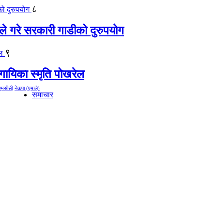
८
ीले गरे सरकारी गाडीको दुरुपयोग
९
गायिका स्‍मृति पोखरेल
एमसीसी
नेकपा (एमाले)
समाचार