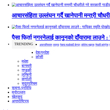
आचारसंहिता उल्लंघन गर्दै खानेपानी मन्त्री चौधर
पैसा फिर्ता नगरनेलाई कानुनको दाँयारामा लाउने : 
TRENDING
अफगानिस्तान
राप्रपा
नेकपा माओवादी केन्द्र
कोरोना भाइरस
नेपाली कांग्रेस
देश/प्रदेश
कोसी
मधेश
बागमती
गण्डकी
लुम्बिनी
कर्णाली
सुदूरपश्चिम
सूचना-प्रविधि
मनोरञ्जन
खेलकुद
अन्तर्राष्ट्रिय