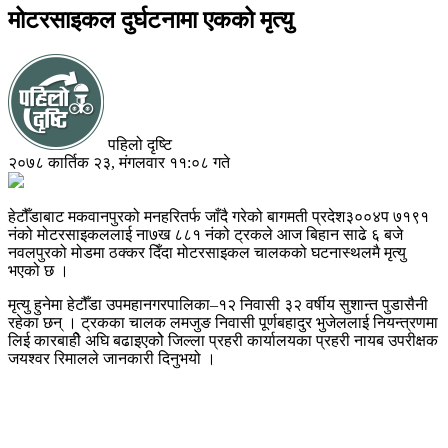
मोटरसाइकल दुर्घटनामा एकको मृत्यु
पहिलो दृष्टि
२०७८ कार्तिक २३, मंगलवार ११:०८ गते
हेटौँडाबाट मकवानपुरको मनहरितर्फ जाँदै गरेको बागमती प्रदेश३००४प ७१९१
नंको मोटरसाइकललाई ना७ख ८८१ नंको ट्रकले आज बिहान साढे ६ बजे
नवलपुरको मोडमा ठक्कर दिँदा मोटरसाइकल चालकको घटनास्थलमै मृत्यु
भएको छ ।
मृत्यु हुनेमा हेटौँडा उपमहानगरपालिका–१२ निवासी ३२ वर्षीय सुशान्त पुडासैनी
रहेका छन् । ट्रकका चालक लमजुङ निवासी पूर्णबहादुर भुजेललाई नियन्त्रणमा
लिई कारबाहीे अघि बढाइएकोे जिल्ला प्रहरी कार्यालयका प्रहरी नायब उपरीक्षक
जयश्वर रिमालले जानकारी दिनुभयो ।