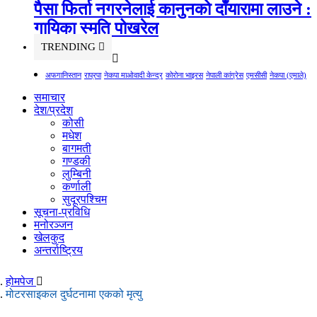
पैसा फिर्ता नगरनेलाई कानुनको दाँयारामा लाउने :
गायिका स्‍मृति पोखरेल
TRENDING
अफगानिस्तान
राप्रपा
नेकपा माओवादी केन्द्र
कोरोना भाइरस
नेपाली कांग्रेस
एमसीसी
नेकपा (एमाले)
समाचार
देश/प्रदेश
कोसी
मधेश
बागमती
गण्डकी
लुम्बिनी
कर्णाली
सुदूरपश्चिम
सूचना-प्रविधि
मनोरञ्जन
खेलकुद
अन्तर्राष्ट्रिय
होमपेज
मोटरसाइकल दुर्घटनामा एकको मृत्यु