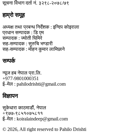
सूचना विभाग दर्ता नं. ३२९८-२०७८/७९
हाम्रो समूह
अध्यक्ष तथा प्रबन्ध निर्देशक : इन्दिप कोइराला
प्रधान सम्पादक : डि एम
सम्पादक : ज्योती घिमिरे
सह-सम्पादक : सुरुचि भण्डारी
सह-सम्पादक : मोहन कुमार लामिछाने
सम्पर्क
न्यूज हब नेपाल प्रा.लि.
+977-9801000351
ई–मेल : pahilodrishti@gmail.com
विज्ञापन
सुकेधारा काठमाडौं, नेपाल
+९७७-९८५१०७५८११
ई–मेल : koiralaindeep@gmail.com
© 2026, All right reserved to Pahilo Drishti