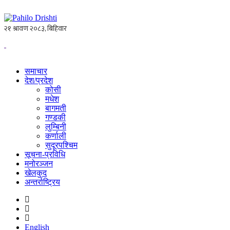
समाचार
देश/प्रदेश
कोसी
मधेश
बागमती
गण्डकी
लुम्बिनी
कर्णाली
सुदूरपश्चिम
सूचना-प्रविधि
मनोरञ्जन
खेलकुद
अन्तर्राष्ट्रिय
English