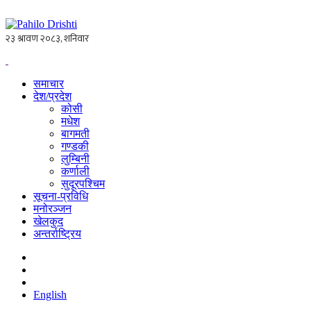
समाचार
देश/प्रदेश
कोसी
मधेश
बागमती
गण्डकी
लुम्बिनी
कर्णाली
सुदूरपश्चिम
सूचना-प्रविधि
मनोरञ्जन
खेलकुद
अन्तर्राष्ट्रिय
English