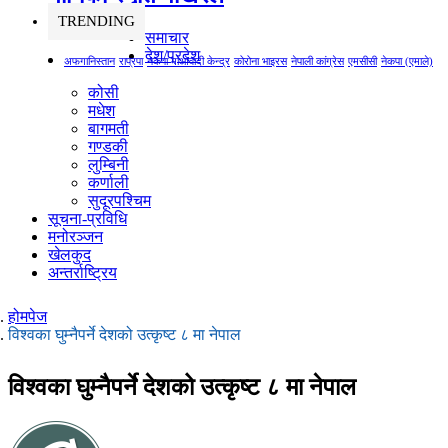
TRENDING
समाचार
देश/प्रदेश
अफगानिस्तान
राप्रपा
नेकपा माओवादी केन्द्र
कोरोना भाइरस
नेपाली कांग्रेस
एमसीसी
नेकपा (एमाले)
कोसी
मधेश
बागमती
गण्डकी
लुम्बिनी
कर्णाली
सुदूरपश्चिम
सूचना-प्रविधि
मनोरञ्जन
खेलकुद
अन्तर्राष्ट्रिय
होमपेज
विश्वका घुम्नैपर्ने देशको उत्कृष्ट ८ मा नेपाल
विश्वका घुम्नैपर्ने देशको उत्कृष्ट ८ मा नेपाल