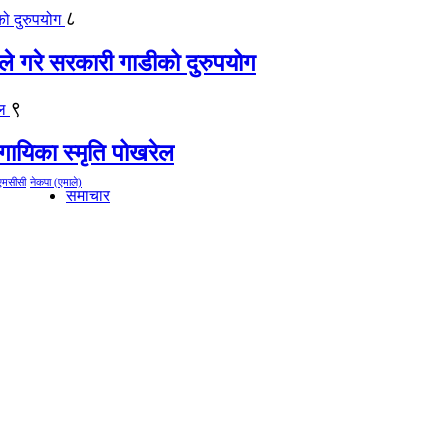
८
ीले गरे सरकारी गाडीको दुरुपयोग
९
गायिका स्‍मृति पोखरेल
एमसीसी
नेकपा (एमाले)
समाचार