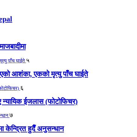
epal
समाजबादीमा
५
एको आशंका, एकको मृत्यु पाँच घाईते
६
काए न्यायिक ईजलास (फोटोफिचर)
७
केन्द्रित हुदैँ अनुसन्धान