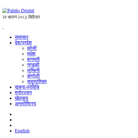
समाचार
देश/प्रदेश
कोसी
मधेश
बागमती
गण्डकी
लुम्बिनी
कर्णाली
सुदूरपश्चिम
सूचना-प्रविधि
मनोरञ्जन
खेलकुद
अन्तर्राष्ट्रिय
English