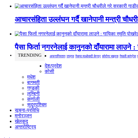
आचारसंहिता उल्लंघन गर्दै खानेपानी मन्त्री चौधर
पैसा फिर्ता नगरनेलाई कानुनको दाँयारामा लाउने : 
TRENDING
अफगानिस्तान
राप्रपा
नेकपा माओवादी केन्द्र
कोरोना भाइरस
नेपाली कांग्रेस
देश/प्रदेश
कोसी
मधेश
बागमती
गण्डकी
लुम्बिनी
कर्णाली
सुदूरपश्चिम
सूचना-प्रविधि
मनोरञ्जन
खेलकुद
अन्तर्राष्ट्रिय