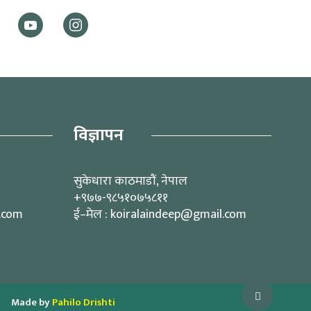
विज्ञापन
सुकेधारा काठमाडौं, नेपाल
+९७७-९८५१०७५८११
l.com
ई–मेल : koiralaindeep@gmail.com
Made by
Pahilo Drishti