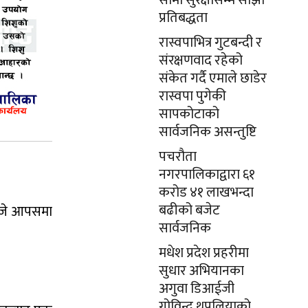
सीमा सुरक्षासम्म साझा
प्रतिबद्धता
रास्वपाभित्र गुटबन्दी र
संरक्षणवाद रहेको
संकेत गर्दै एमाले छाडेर
रास्वपा पुगेकी
सापकोटाको
सार्वजनिक असन्तुष्टि
पचरौता
नगरपालिकाद्वारा ६१
करोड ४१ लाखभन्दा
बढीको बजेट
 बजे आपसमा
सार्वजनिक
मधेश प्रदेश प्रहरीमा
सुधार अभियानका
अगुवा डिआईजी
गोविन्द थपलियाको