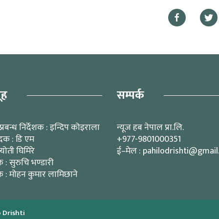
ूह
सम्पर्क
प्रबन्ध निर्देशक : इन्दिप कोइराला
न्यूज हब नेपाल प्रा.लि.
ादक : डि एम
+977-9801000351
्योती घिमिरे
ई–मेल : pahilodrishti@gmai
: सुरुचि भण्डारी
 : मोहन कुमार लामिछाने
 Drishti