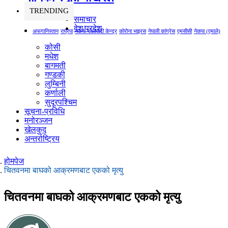
TRENDING
समाचार
देश/प्रदेश
अफगानिस्तान
राप्रपा
नेकपा माओवादी केन्द्र
कोरोना भाइरस
नेपाली कांग्रेस
एमसीसी
नेकपा (एमाले)
कोसी
मधेश
बागमती
गण्डकी
लुम्बिनी
कर्णाली
सुदूरपश्चिम
सूचना-प्रविधि
मनोरञ्जन
खेलकुद
अन्तर्राष्ट्रिय
होमपेज
चितवनमा बाघको आक्रमणबाट एकको मृत्यु
चितवनमा बाघको आक्रमणबाट एकको मृत्यु