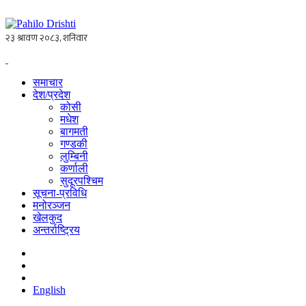
समाचार
देश/प्रदेश
कोसी
मधेश
बागमती
गण्डकी
लुम्बिनी
कर्णाली
सुदूरपश्चिम
सूचना-प्रविधि
मनोरञ्जन
खेलकुद
अन्तर्राष्ट्रिय
English