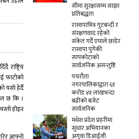
रिबन उहाँले
सीमा सुरक्षासम्म साझा
प्रतिबद्धता
रास्वपाभित्र गुटबन्दी र
संरक्षणवाद रहेको
संकेत गर्दै एमाले छाडेर
रास्वपा पुगेकी
सापकोटाको
सार्वजनिक असन्तुष्टि
ै राष्ट्रिय
पचरौता
 नभई फाटोको
नगरपालिकाद्वारा ६१
 यसो हेर्दै
करोड ४१ लाखभन्दा
माल छ कि ।
बढीको बजेट
सार्वजनिक
्यस्तो होइन
मधेश प्रदेश प्रहरीमा
सुधार अभियानका
अगुवा डिआईजी
 गरेर आफ्नो