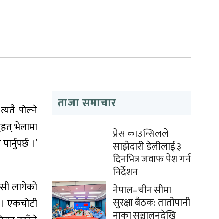
ताजा समाचार
्यतै पोल्ने
ृहत् भेलामा
प्रेस काउन्सिलले
र्नुपर्छ ।’
साझेदारी डेलीलाई ३
दिनभित्र जवाफ पेश गर्न
निर्देशन
खुसी लागेको
नेपाल–चीन सीमा
सुरक्षा बैठक: तातोपानी
्छ । एकचोटी
नाका सञ्चालनदेखि