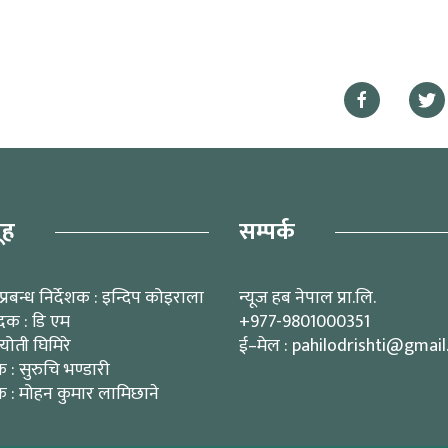
ूह
सम्पर्क
प्रबन्ध निर्देशक : इन्दिप कोइराला
न्यूज हब नेपाल प्रा.लि.
ादक : डि एम
+977-9801000351
्योती घिमिरे
ई–मेल : pahilodrishti@gmai
: सुरुचि भण्डारी
 : मोहन कुमार लामिछाने