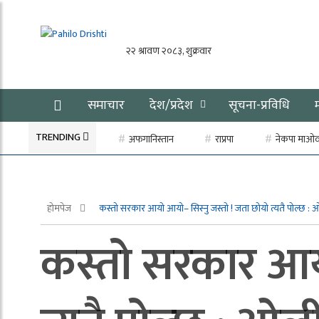
समाचार
देश/प्रदेश
सूचना-प्रविधि
TRENDING
अफगानिस्तान
राप्रपा
नेकपा माओवाद
होमपेज
कस्तो सरकार आयो आयो– सिस्नु जस्तो ! जता छोयो त्यतै पोल्छ :
कस्तो सरकार आयो