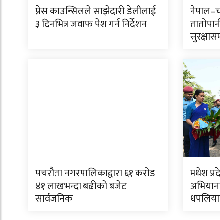
प्रेस काउन्सिलले साझेदारी डेलीलाई
नेपाल–ची
३ दिनभित्र जवाफ पेश गर्न निर्देशन
तातोपान
सुरक्षास
पचरौता नगरपालिकाद्वारा ६१ करोड
मधेश प्रद
४१ लाखभन्दा बढीको बजेट
अभियानक
सार्वजनिक
थपलिया