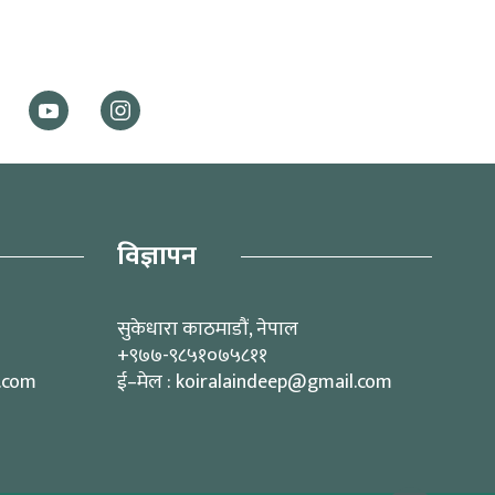
विज्ञापन
सुकेधारा काठमाडौं, नेपाल
+९७७-९८५१०७५८११
l.com
ई–मेल : koiralaindeep@gmail.com