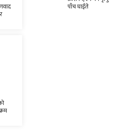
पाँच घाईते
्षणवाद
ेर
को
क्रम