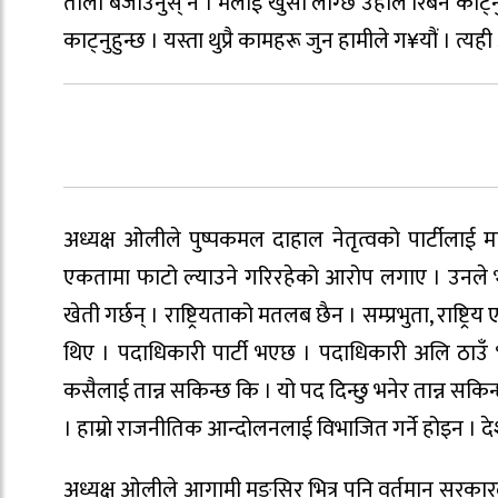
ताली बजाउनुस् न । मलाई खुसी लाग्छ उहाँले रिबन काट्नु हु
काट्नुहुन्छ । यस्ता थुप्रै कामहरू जुन हामीले ग¥यौं । त्
अध्यक्ष ओलीले पुष्पकमल दाहाल नेतृत्वको पार्टीलाई माके 
एकतामा फाटो ल्याउने गरिरहेको आरोप लगाए । उनले भने, ‘मा
खेती गर्छन् । राष्ट्रियताको मतलब छैन । सम्प्रभुता, राष्
थिए । पदाधिकारी पार्टी भएछ । पदाधिकारी अलि ठाउँ भ
कसैलाई तान्न सकिन्छ कि । यो पद दिन्छु भनेर तान्न सकिन्छ
। हाम्रो राजनीतिक आन्दोलनलाई विभाजित गर्ने होइन । दे
अध्यक्ष ओलीले आगामी मङ्सिर भित्र पनि वर्तमान सरकारले