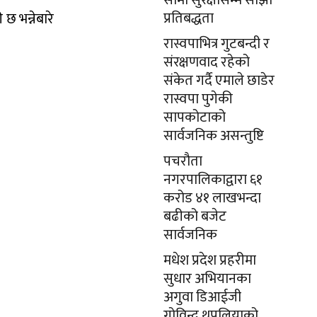
सीमा सुरक्षासम्म साझा
प्रतिबद्धता
छ भन्नेबारे
रास्वपाभित्र गुटबन्दी र
संरक्षणवाद रहेको
संकेत गर्दै एमाले छाडेर
रास्वपा पुगेकी
सापकोटाको
सार्वजनिक असन्तुष्टि
पचरौता
नगरपालिकाद्वारा ६१
करोड ४१ लाखभन्दा
बढीको बजेट
सार्वजनिक
मधेश प्रदेश प्रहरीमा
सुधार अभियानका
अगुवा डिआईजी
गोविन्द थपलियाको