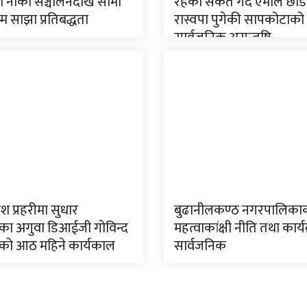
ी नाका सञ्चालनदेखि सीमा
रहेको संकेत गर्दै एमाले छाड
म्म साझा प्रतिबद्धता
रास्वपा पुगेकी सापकोटाको
सार्वजनिक असन्तुष्टि
ेश प्रहरीमा सुधार
बुढानीलकण्ठ नगरपालिका
ा अगुवा डिआईजी गोविन्द
महत्वाकांक्षी नीति तथा कार्य
को आठ महिने कार्यकाल
सार्वजनिक