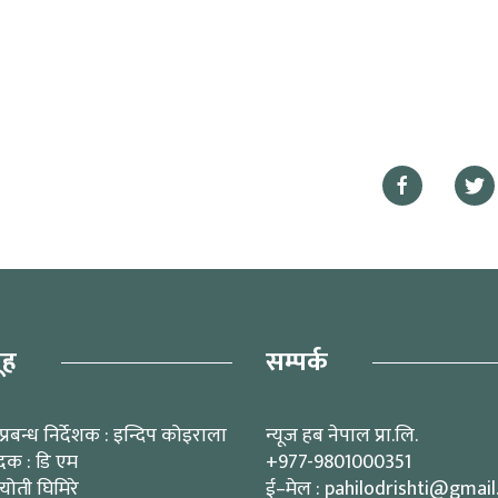
ूह
सम्पर्क
प्रबन्ध निर्देशक : इन्दिप कोइराला
न्यूज हब नेपाल प्रा.लि.
ादक : डि एम
+977-9801000351
्योती घिमिरे
ई–मेल : pahilodrishti@gmai