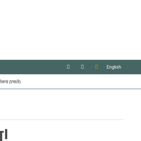
English
नेकपा (एमाले)
न!