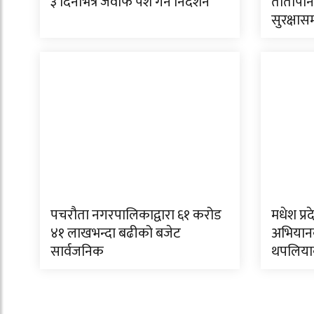
३ दिनभित्र जवाफ पेश गर्न निर्देशन
तातोपान
सुरक्षास
पचरौता नगरपालिकाद्वारा ६१ करोड
मधेश प्रद
४१ लाखभन्दा बढीको बजेट
अभियानक
सार्वजनिक
थपलिया