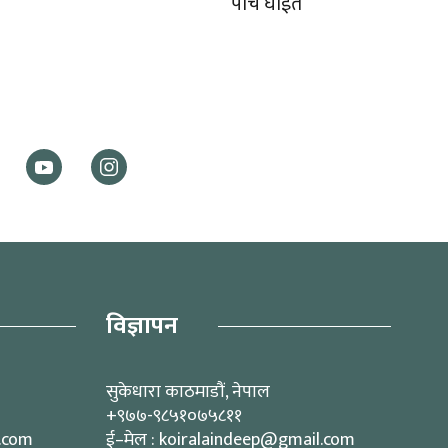
पाँच घाईते
विज्ञापन
सुकेधारा काठमाडौं, नेपाल
+९७७-९८५१०७५८११
l.com
ई–मेल : koiralaindeep@gmail.com