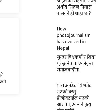
ेर
अहिलेको राष्ट्रपति भवन
अर्थात सितल निवास
कसको हो थाहा छ ?
How
photojournalism
has evolved in
Nepal
सुन्दर बिश्वकर्मा र सिता
गुरुङ्ग नेकपा एकीकृत
समाजबादीमा
को
क्रम
बारा अपडेटः विष्फोट
भएको बस्तु
प्रोजोक्टाईल भएको
आशंका, एकको मृत्यु